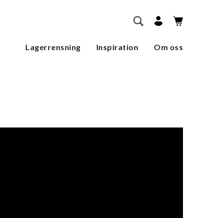
        SÖK    
Lagerrensning
Inspiration
Om oss