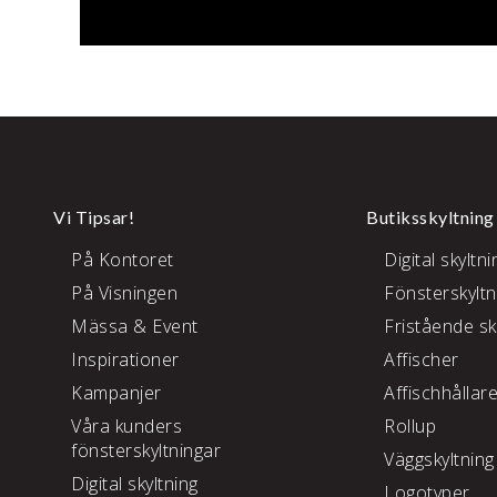
Vi Tipsar!
Butiksskyltning
På Kontoret
Digital skyltni
På Visningen
Fönsterskyltn
Mässa & Event
Fristående sk
Inspirationer
Affischer
Kampanjer
Affischhållar
Våra kunders
Rollup
fönsterskyltningar
Väggskyltning
Digital skyltning
Logotyper