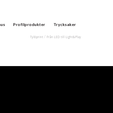
hus
Profilprodukter
Trycksaker
Tylöprint
Från LED till Light&Play