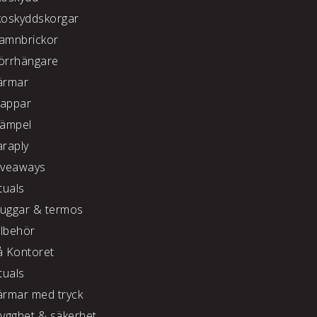
koskyddskorgar
amnbrickor
örrhängare
ärmar
appar
tämpel
araply
iveaways
tuals
uggar & termos
llbehör
å Kontoret
tuals
ärmar med tryck
rygghet & säkerhet