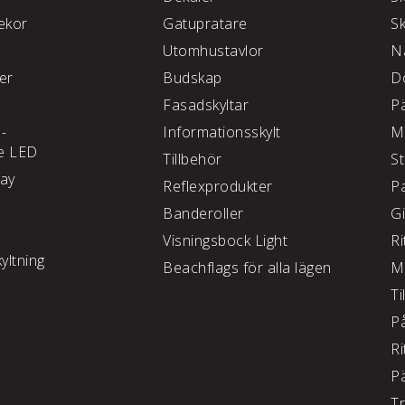
kor
Gatupratare
S
Utomhustavlor
N
ter
Budskap
D
Fasadskyltar
P
 -
Informationsskylt
M
e LED
Tillbehör
S
lay
Reflexprodukter
P
Banderoller
G
Visningsbock Light
Ri
yltning
Beachflags för alla lägen
M
Ti
P
Ri
P
T