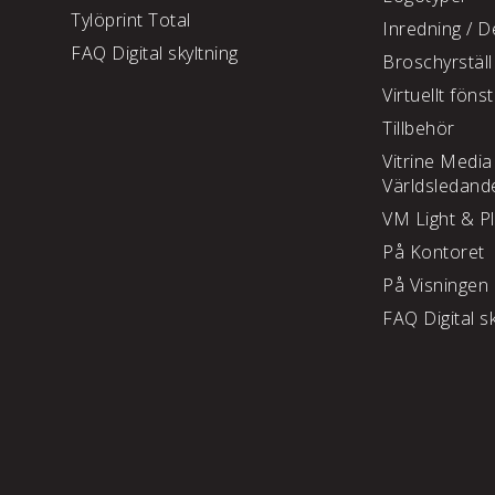
Tylöprint Total
Inredning /
De
FAQ Digital skyltning
Broschyrställ
Virtuellt föns
Tillbehör
Vitrine Media
Världsledand
VM Light & P
På Kontoret
På Visningen
FAQ Digital sk