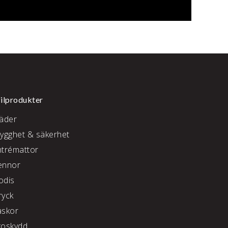
ilprodukter
läder
rygghet & säkerhet
ntrémattor
ennor
odis
ryck
äskor
koskydd