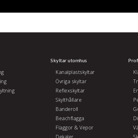
Skyltar utomhus
Prof
ng
Kanalplastskyltar
K
ing
Övriga skyltar
T
yltning
Reflexskyltar
E
Skylthållare
P
e
Banderoll
G
Beachflagga
D
Flaggor & Vepor
V
Dekaler
S