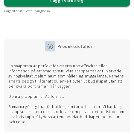
Lägg i varukorg
Lagerstatus:
Beställningsvara
Produktdetaljer
En snäppram är perfekt för att visa upp affischer eller
information på ett smidigt sätt. Våra snäppramar är tillverkade
av högkvalitativt aluminium som håller sig snygga länge. Ramens
smarta design tillåter att du enkelt byter ut budskapet utan att
behöva ta bort ramen från väggen.
Denna snäppram är A2 format.
Ramarna gör sig bra för butiker, kontor och caféer. Vi har billiga
snäppramar i flera olika storlekar som passar det budskap som
ni vill visa upp. Skyddsplasten skyddar budskapet mot damm
och repor.