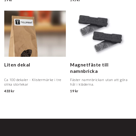
Liten dekal
Magnetfäste till
namnbricka
Ca 100 dekaler - Klistermärke i tre
Fäster namnbrickan utan att göra
olika storlekar
hål i kläderna.
433 kr
19 kr