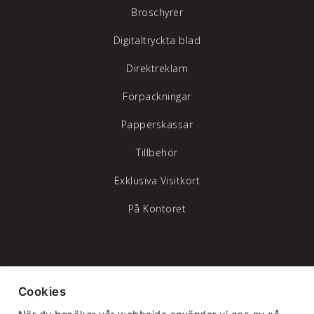
Broschyrer
Digitaltryckta blad
Direktreklam
Förpackningar
Papperskassar
Tillbehör
Exklusiva Visitkort
På Kontoret
Tylöprint AB – vi hjälper dig att synas
Cookies
Telefon:
035-17 17 70
|
info@tyloprint.se