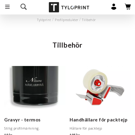
Tylöprint
Profilprodukter
Tillbehör
Tillbehör
Gravyr - termos
Handhållare för packtejp
Stilig profilmärkning.
Hållare för packtejp
19 kr
195 kr