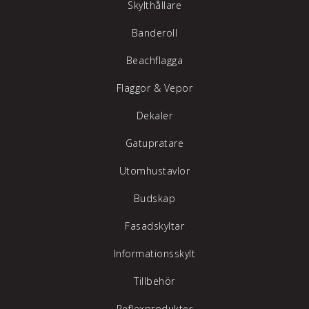
Skylthållare
Banderoll
Beachflagga
Flaggor & Vepor
Dekaler
Gatupratare
Utomhustavlor
Budskap
Fasadskyltar
Informationsskylt
Tillbehör
Reflexprodukter