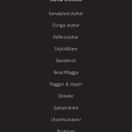
Kanalplastskyltar
Övriga skyltar
Reflexskyltar
Skylthållare
Banderoll
Beachflagga
Flaggor & Vepor
Dekaler
Gatupratare
Utomhustavlor
Budskap