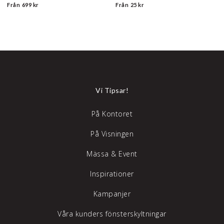
i plast.
Från
699 kr
Från
25 kr
Vi Tipsar!
På Kontoret
På Visningen
Mässa & Event
Inspirationer
Kampanjer
Våra kunders fönsterskyltningar