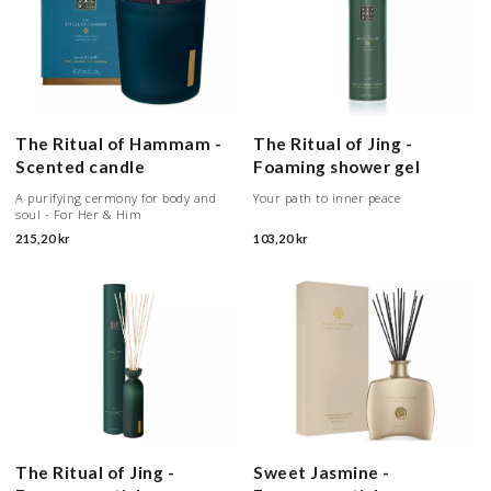
The Ritual of Hammam -
The Ritual of Jing -
Scented candle
Foaming shower gel
A purifying cermony for body and
Your path to inner peace
soul - For Her & Him
215,20 kr
103,20 kr
The Ritual of Jing -
Sweet Jasmine -