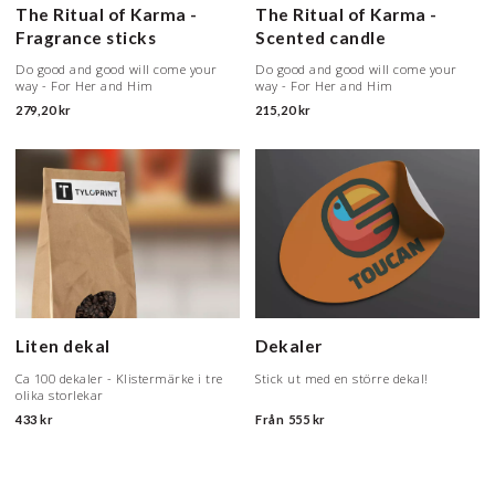
The Ritual of Karma -
The Ritual of Karma -
Fragrance sticks
Scented candle
Do good and good will come your
Do good and good will come your
way - For Her and Him
way - For Her and Him
279,20 kr
215,20 kr
Liten dekal
Dekaler
Ca 100 dekaler - Klistermärke i tre
Stick ut med en större dekal!
olika storlekar
433 kr
Från
555 kr