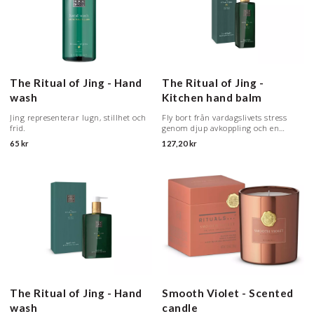
The Ritual of Jing - Hand
The Ritual of Jing -
wash
Kitchen hand balm
Jing representerar lugn, stillhet och
Fly bort från vardagslivets stress
frid.
genom djup avkoppling och en
vilsam sömn.
65 kr
127,20 kr
The Ritual of Jing - Hand
Smooth Violet - Scented
wash
candle