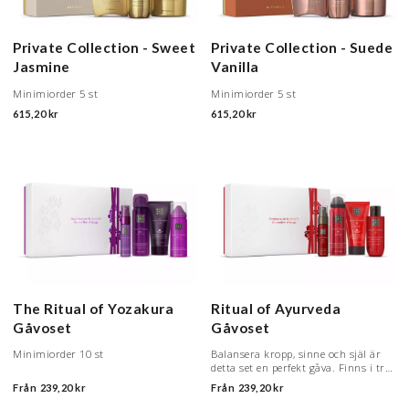
Private Collection - Sweet
Private Collection - Suede
Jasmine
Vanilla
Minimiorder 5 st
Minimiorder 5 st
615,20 kr
615,20 kr
The Ritual of Yozakura
Ritual of Ayurveda
Gåvoset
Gåvoset
Minimiorder 10 st
Balansera kropp, sinne och själ är
detta set en perfekt gåva. Finns i tre
olika storlekar
Från
239,20 kr
Från
239,20 kr