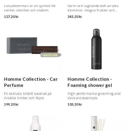
Lotusblomman är en symbol för
Varm och lugnande doft av söta
renhet, skönhet och visdom.
blommor, mogna frukter och
krämiga träslag.
127,20 kr
343,20 kr
Homme Collection - Car
Homme Collection -
Perfume
Foaming shower gel
En exklusiv bildoft baserad på
High-performance grooming and
Arabisk Amber och Mysk.
skincare essentials
199,20 kr
103,20 kr