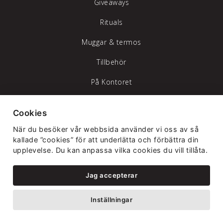
Giveaways
Rituals
Muggar & termos
Tillbehör
På Kontoret
Rituals
Cookies
Pärmar med tryck
När du besöker vår webbsida använder vi oss av så
kallade ”cookies” för att underlätta och förbättra din
Trygghet & säkerhet
upplevelse. Du kan anpassa vilka cookies du vill tillåta.
Trycksaker
Jag accepterar
Visitkort
Inställningar
Korrkort