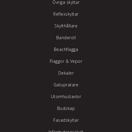
Övriga skyltar
Reflexskyltar
Skylthållare
Banderoll
Beachflagga
Flaggor & Vepor
Dekaler
Gatupratare
Utomhustavlor
Budskap
Fasadskyltar
Informationsskylt