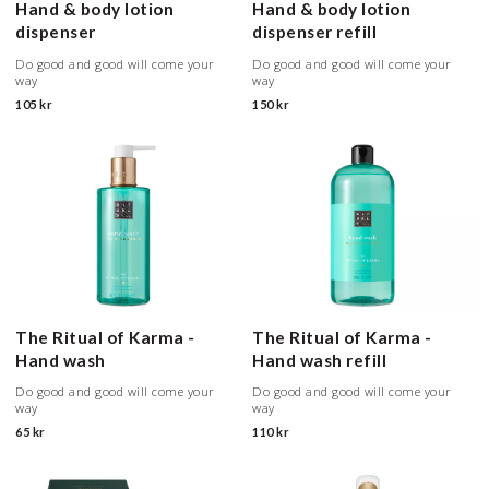
Hand & body lotion
Hand & body lotion
dispenser
dispenser refill
Do good and good will come your
Do good and good will come your
way
way
105 kr
150 kr
The Ritual of Karma -
The Ritual of Karma -
Hand wash
Hand wash refill
Do good and good will come your
Do good and good will come your
way
way
65 kr
110 kr