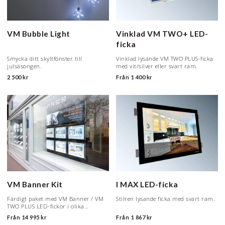
VM Bubble Light
Vinklad VM TWO+ LED-
ficka
Smycka ditt skyltfönster till
Vinklad lysande VM TWO PLUS-ficka
julsäsongen.
med vit/silver eller svart ram.
2 500 kr
Från
1 400 kr
VM Banner Kit
I MAX LED-ficka
Färdigt paket med VM Banner / VM
Stilren lysande ficka med svart ram.
TWO PLUS LED-fickor i olika
storlekar och färger.
Från
14 995 kr
Från
1 867 kr