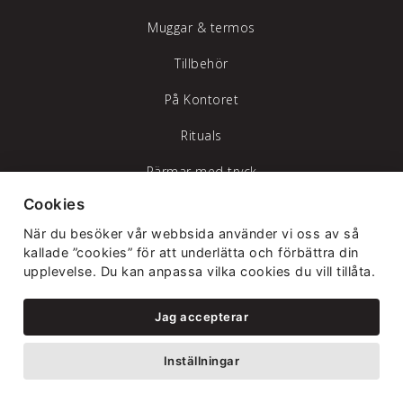
Muggar & termos
Tillbehör
På Kontoret
Rituals
Pärmar med tryck
Cookies
Trygghet & säkerhet
När du besöker vår webbsida använder vi oss av så
kallade ”cookies” för att underlätta och förbättra din
Trycksaker
upplevelse. Du kan anpassa vilka cookies du vill tillåta.
Visitkort
Jag accepterar
Korrkort
Inställningar
Brevpapper