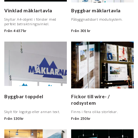
Vinklad mäklartavla
Byggbar mäklartavla
Skyltar A4-objekt i fönster med
Påbyggnadsbart modulsystem.
perfekt betraktningsvinkel.
Från
4 657 kr
Från
301 kr
Byggbar toppdel
Fickor till wire- /
rodsystem
Skylt för logotyp eller annan text.
Finns i flera olika storlekar.
Från
130 kr
Från
250 kr