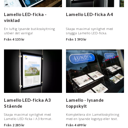
Lamello LED-ficka -
Lamello LED-ficka A4
vinklad
En luftig lysande butiksskyltning
Skapa maximal synlighet med
utöver det vanliga!
snygga Lamello LED-ficka.
Från
4 135 kr
Från
1 593 kr
Lamello LED-ficka A3
Lamello - lysande
Stående
toppskylt
Skapa maximal synlighet med
Komplettera din Lamelloskyltning
Lamello LED-ficka i A3 format.
med en lysande logotyp eller text.
Från
2 285 kr
Från
4 699 kr