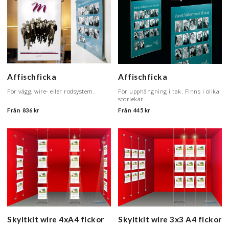
Affischficka
Affischficka
För vägg, wire- eller rodsystem.
För upphängning i tak. Finns i olika
storlekar.
Från
836 kr
Från
445 kr
Skyltkit wire 4xA4 fickor
Skyltkit wire 3x3 A4 fickor