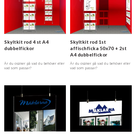
Skyltkit rod 4 st A4
Skyltkit rod 1st
dubbelfickor
affischficka 50x70 + 2st
A4 dubbelfickor
Är du osäker på vad du behöver eller
Är du osäker på vad du behöver eller
vad som passar?
vad som passar?