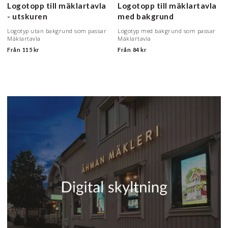
Logotopp till mäklartavla
Logotopp till mäklartavla
- utskuren
med bakgrund
Logotyp utan bakgrund som passar
Logotyp med bakgrund som passar
Mäklartavla
Mäklartavla
Från
115 kr
Från
84 kr