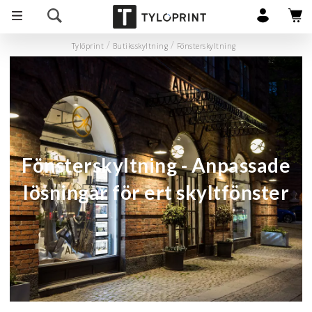
Tylöprint
Butiksskyltning
Fönsterskyltning
Fönsterskyltning - Anpassade
lösningar för ert skyltfönster