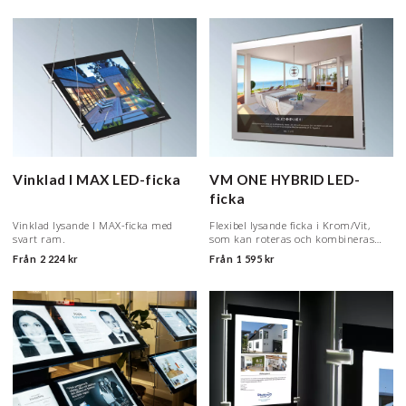
Vinklad I MAX LED-ficka
VM ONE HYBRID LED-
ficka
Vinklad lysande I MAX-ficka med
Flexibel lysande ficka i Krom/Vit,
svart ram.
som kan roteras och kombineras
med alla format
Från
2 224 kr
Från
1 595 kr