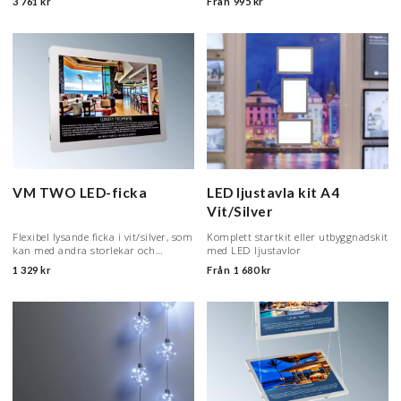
3 761 kr
Från
995 kr
upphängning är detta den senaste
medlemmen i VM…
VM TWO LED-ficka
LED ljustavla kit A4
Vit/Silver
Flexibel lysande ficka i vit/silver, som
Komplett startkit eller utbyggnadskit
kan med andra storlekar och
med LED ljustavlor
format.
1 329 kr
Från
1 680 kr