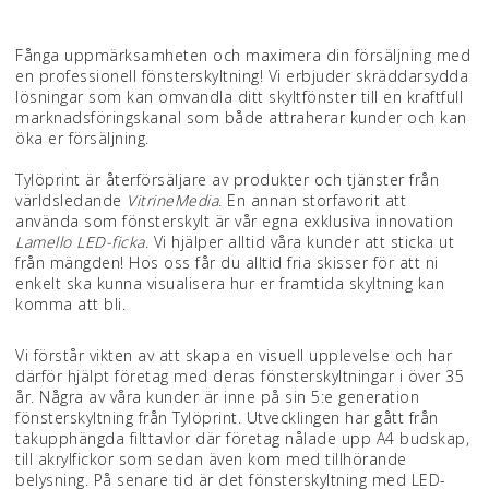
Fånga uppmärksamheten och maximera din försäljning med
en professionell fönsterskyltning! Vi erbjuder skräddarsydda
lösningar som kan omvandla ditt skyltfönster till en kraftfull
marknadsföringskanal som både attraherar kunder och kan
öka er försäljning.
Tylöprint är återförsäljare av produkter och tjänster från
världsledande
VitrineMedia
. En annan storfavorit att
använda som fönsterskylt är vår egna exklusiva innovation
Lamello LED-ficka
. Vi hjälper alltid våra kunder att sticka ut
från mängden! Hos oss får du alltid fria skisser för att ni
enkelt ska kunna visualisera hur er framtida skyltning kan
komma att bli.
Vi förstår vikten av att skapa en visuell upplevelse och har
därför hjälpt företag med deras fönsterskyltningar i över 35
år. Några av våra kunder är inne på sin 5:e generation
fönsterskyltning från Tylöprint. Utvecklingen har gått från
takupphängda filttavlor där företag nålade upp A4 budskap,
till akrylfickor som sedan även kom med tillhörande
belysning. På senare tid är det fönsterskyltning med LED-