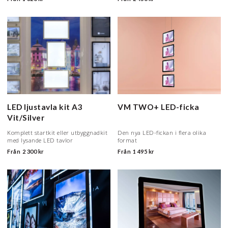
LED ljustavla kit A3
VM TWO+ LED-ficka
Vit/Silver
Komplett startkit eller utbyggnadkit
Den nya LED-fickan i flera olika
med lysande LED tavlor
format
Från
2 300 kr
Från
1 495 kr