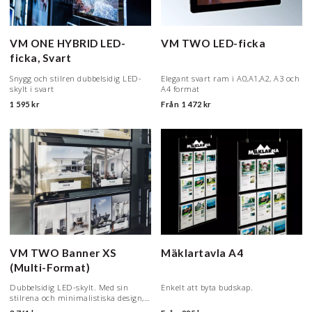
VM ONE HYBRID LED-
VM TWO LED-ficka
ficka, Svart
Snygg och stilren dubbelsidig LED-
Elegant svart ram i A0,A1,A2, A3 och
skylt i svart
A4 format
1 595 kr
Från
1 472 kr
VM TWO Banner XS
Mäklartavla A4
(Multi-Format)
Dubbelsidig LED-skylt. Med sin
Enkelt att byta budskap.
stilrena och minimalistiska design,
runda hörn och diskreta