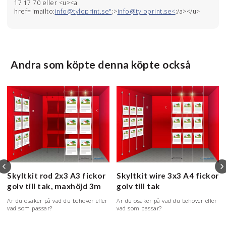
17 17 70 eller <u><a
href="mailto:
info@tyloprint.se"
;>
info@tyloprint.se<
;/a></u>
Andra som köpte denna köpte också
Skyltkit rod 2x3 A3 fickor
Skyltkit wire 3x3 A4 fickor
golv till tak, maxhöjd 3m
golv till tak
Är du osäker på vad du behöver eller
Är du osäker på vad du behöver eller
vad som passar?
vad som passar?