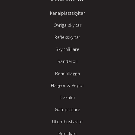
Kanalplastskyltar
Övriga skyltar
Reflexskyltar
Skylthållare
Banderoll
Beachflagga
Flaggor & Vepor
Dekaler
Gatupratare
Utomhustavlor
Budskap