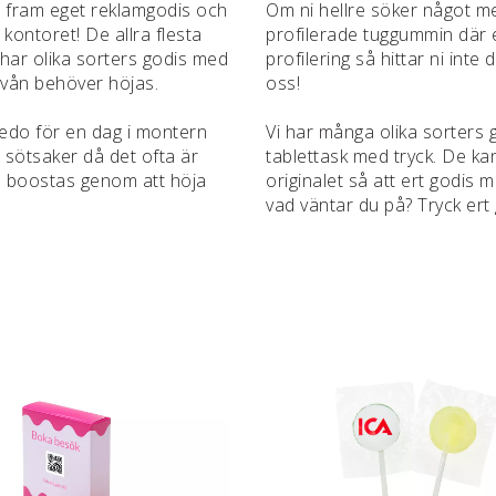
Ta fram eget reklamgodis och
Om ni hellre söker något mer
 kontoret! De allra flesta
profilerade tuggummin där 
i har olika sorters godis med
profilering så hittar ni inte 
inivån behöver höjas.
oss!
edo för en dag i montern
Vi har många olika sorters g
 sötsaker då det ofta är
tablettask med tryck. De kan 
s boostas genom att höja
originalet så att ert godis 
vad väntar du på? Tryck ert