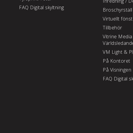
Inredning /
De
FAQ Digital skyltning
Broschyrställ
Virtuellt föns
Tillbehör
Vitrine Media
Världsledand
VM Light & P
På Kontoret
På Visningen
FAQ Digital sk