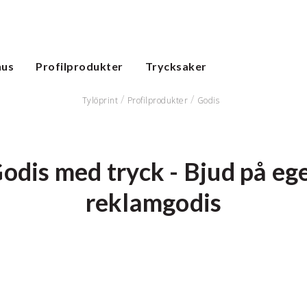
hus
Profilprodukter
Trycksaker
Tylöprint
Profilprodukter
Godis
odis med tryck - Bjud på eg
reklamgodis