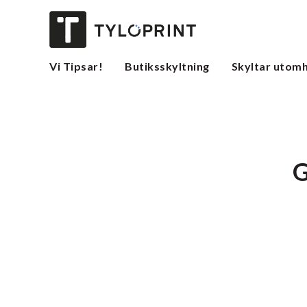
Vi Tipsar!
Butiksskyltning
Skyltar utom
G