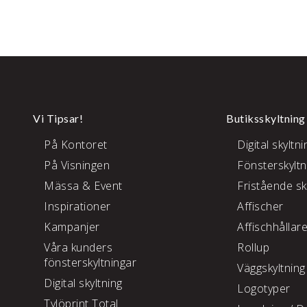
Vi Tipsar!
Butiksskyltning
På Kontoret
Digital skyltni
På Visningen
Fönsterskyltn
Mässa & Event
Fristående sk
Inspirationer
Affischer
Kampanjer
Affischhållar
Våra kunders
Rollup
fönsterskyltningar
Väggskyltning
Digital skyltning
Logotyper
Tylöprint Total