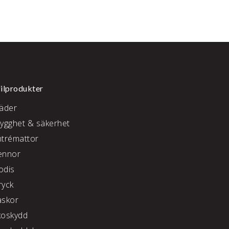
ilprodukter
läder
rygghet & säkerhet
ntrémattor
ennor
odis
ryck
äskor
koskydd