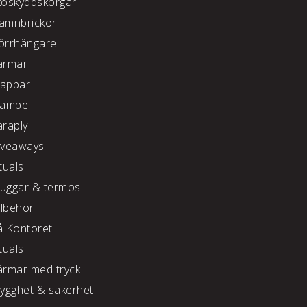
koskyddskorgar
amnbrickor
örrhängare
ärmar
appar
tämpel
araply
iveaways
tuals
uggar & termos
llbehör
å Kontoret
tuals
ärmar med tryck
rygghet & säkerhet