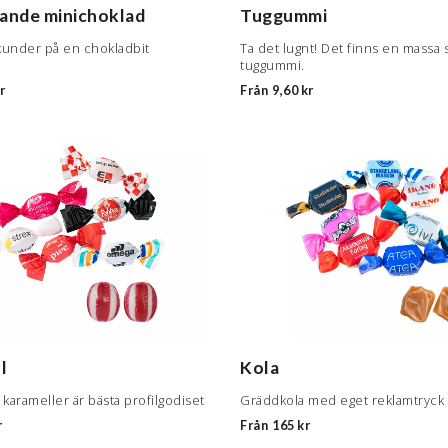
rande minichoklad
Tuggummi
kunder på en chokladbit
Ta det lugnt! Det finns en massa
tuggummi.
r
Från
9,60 kr
l
Kola
Underbara karameller är bästa profilgodiset
Gräddkola med eget reklamtryck
r
Från
165 kr