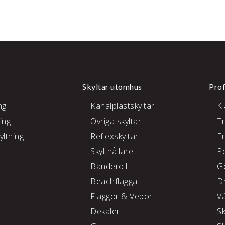
Skyltar utomhus
Prof
ng
Kanalplastskyltar
K
ing
Övriga skyltar
T
yltning
Reflexskyltar
E
Skylthållare
P
e
Banderoll
G
Beachflagga
D
Flaggor & Vepor
V
Dekaler
S