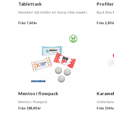
Tablettask
Profile
Klassiker! Välj mellan en massa olika smaker.
Bjud dina 
Från
7,60 kr
Från
2,80 k
Mentos i flowpack
Karamel
Mentos i flowpack
Från
188,80 kr
Från
154 k