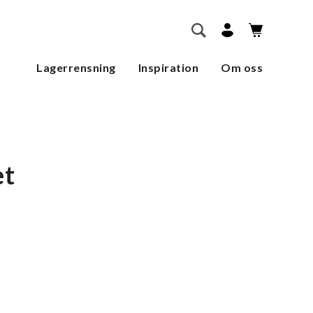
        SÖK    
Lagerrensning
Inspiration
Om oss
et