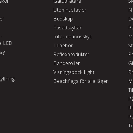
kor
Gatupratare
S
Utomhustavlor
N
ter
Budskap
D
Fasadskyltar
P
 -
Informationsskylt
M
e LED
Tillbehör
S
lay
Reflexprodukter
P
Banderoller
G
Visningsbock Light
Ri
yltning
Beachflags för alla lägen
M
Ti
P
Ri
P
T