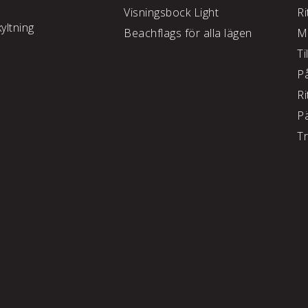
Visningsbock Light
Ri
yltning
Beachflags för alla lägen
M
Ti
P
Ri
P
T