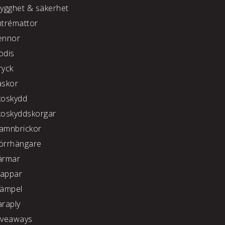
rygghet & säkerhet
ntrémattor
ennor
odis
ryck
äskor
koskydd
koskyddskorgar
amnbrickor
örrhängare
ärmar
appar
tämpel
araply
iveaways