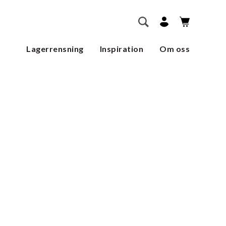
        SÖK    
Lagerrensning
Inspiration
Om oss