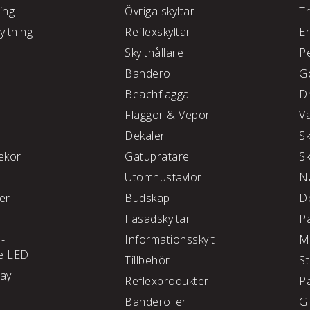
ing
Övriga skyltar
T
yltning
Reflexskyltar
E
Skylthållare
P
e
Banderoll
G
Beachflagga
D
Flaggor & Vepor
V
Dekaler
S
kor
Gatupratare
S
Utomhustavlor
N
ter
Budskap
D
Fasadskyltar
P
 -
Informationsskylt
M
e LED
Tillbehör
S
lay
Reflexprodukter
P
Banderoller
G