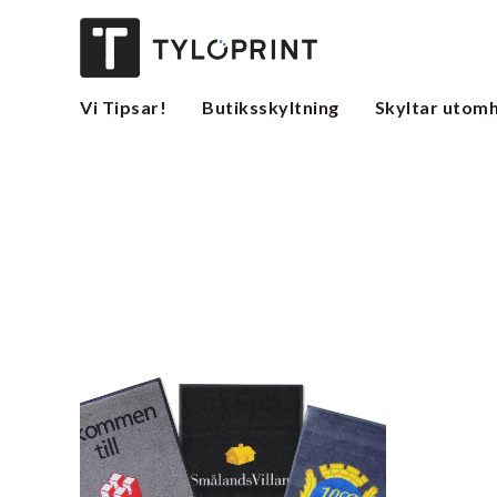
Vi Tipsar!
Butiksskyltning
Skyltar utom