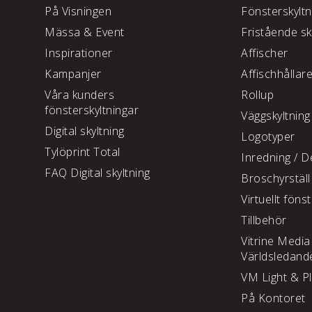
På Visningen
Fönsterskyltn
Mässa & Event
Fristående sk
Inspirationer
Affischer
Kampanjer
Affischhållar
Våra kunders
Rollup
fönsterskyltningar
Väggskyltning
Digital skyltning
Logotyper
Tylöprint Total
Inredning /
De
FAQ Digital skyltning
Broschyrställ
Virtuellt föns
Tillbehör
Vitrine Media
Världsledand
VM Light & P
På Kontoret