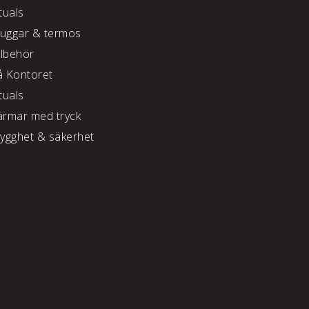
tuals
uggar & termos
llbehör
å Kontoret
tuals
ärmar med tryck
rygghet & säkerhet