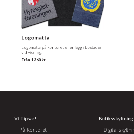
Logomatta
Logomatta på kontoret eller lägg i bostaden
vid visning.
Från
1 360 kr
Vi Tipsar!
Butiksskyltning
På Kontoret
Digital skyltni