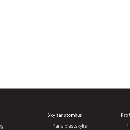
Skyltar utomhus
Prof
ng
Kanalplastskyltar
K