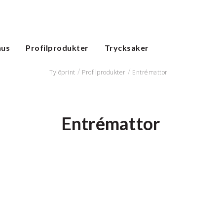
hus
Profilprodukter
Trycksaker
Tylöprint
Profilprodukter
Entrémattor
Entrémattor