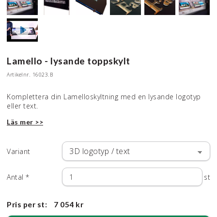
Lamello - lysande toppskylt
Artikelnr.
16023.B
Komplettera din Lamelloskyltning med en lysande logotyp
eller text.
Läs mer >>
Variant
Antal
*
st
Pris per st:
7 054 kr