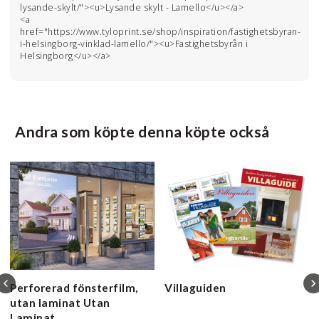
lysande-skylt/"><u>Lysande skylt - Lamello</u></a>
<a
href="https://www.tyloprint.se/shop/inspiration/fastighetsbyran-
i-helsingborg-vinklad-lamello/"><u>Fastighetsbyrån i
Helsingborg</u></a>
Andra som köpte denna köpte också
Perforerad fönsterfilm,
Villaguiden
utan laminat
Utan
Laminat