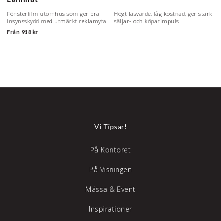
Fönsterfilm utomhus som ger bra
Högt läsvärde, låg kostnad, ger stark
insynsskydd med utmärkt reklamyta
säljar- och köparimpuls
Från
918 kr
Vi Tipsar!
På Kontoret
På Visningen
Mässa & Event
Inspirationer