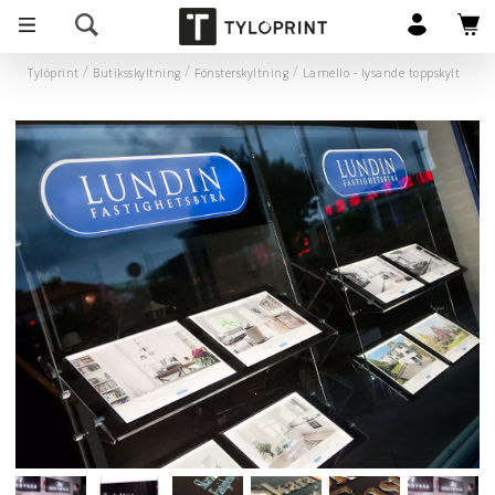
Tylöprint
Butiksskyltning
Fönsterskyltning
Lamello - lysande toppskylt