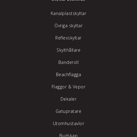
Kanalplastskyltar
Övriga skyltar
Reflexskyltar
Skylthållare
Banderoll
Beachflagga
Flaggor & Vepor
Dekaler
Gatupratare
Utomhustavlor
Budskap