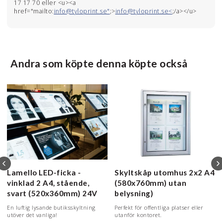
17 17 70 eller <u><a
href="mailto:
info@tyloprint.se"
;>
info@tyloprint.se<
;/a></u>
Andra som köpte denna köpte också
Lamello LED-ficka -
Skyltskåp utomhus
2x2 A4
vinklad
2 A4, stående,
(580x760mm) utan
svart (520x360mm) 24V
belysning)
En luftig lysande butiksskyltning
Perfekt för offentliga platser eller
utöver det vanliga!
utanför kontoret.