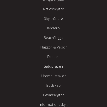
Reflexskyltar
Skylthållare
Banderoll
Beachflagga
Flaggor & Vepor
Dekaler
Gatupratare
Utomhustavlor
Budskap
Fasadskyltar
Informationsskylt