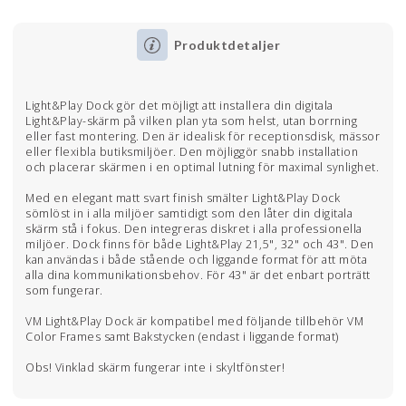
Produktdetaljer
Light&Play Dock gör det möjligt att installera din digitala
Light&Play-skärm på vilken plan yta som helst, utan borrning
eller fast montering. Den är idealisk för receptionsdisk, mässor
eller flexibla butiksmiljöer. Den möjliggör snabb installation
och placerar skärmen i en optimal lutning för maximal synlighet.
Med en elegant matt svart finish smälter Light&Play Dock
sömlöst in i alla miljöer samtidigt som den låter din digitala
skärm stå i fokus. Den integreras diskret i alla professionella
miljöer. Dock finns för både Light&Play 21,5", 32" och 43". Den
kan användas i både stående och liggande format för att möta
alla dina kommunikationsbehov. För 43" är det enbart porträtt
som fungerar.
VM Light&Play Dock är kompatibel med följande tillbehör VM
Color Frames samt Bakstycken (endast i liggande format)
Obs! Vinklad skärm fungerar inte i skyltfönster!