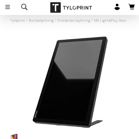
Tylöprint
Butiksskyltning
Fristående skyltning
VM Light&Play Dock