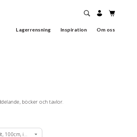
        SÖK    
Lagerrensning
Inspiration
Om oss
ddelande, böcker och tavlor.