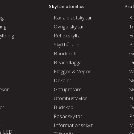
Skyltar utomhus
Prof
ng
Kanalplastskyltar
K
ing
Övriga skyltar
T
yltning
Reflexskyltar
E
Skylthållare
P
e
Banderoll
G
Beachflagga
D
Flaggor & Vepor
V
Dekaler
S
kor
Gatupratare
S
Utomhustavlor
N
ter
Budskap
D
Fasadskyltar
P
 -
Informationsskylt
M
e LED