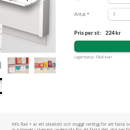
Antal
*
Pris per st:
224 kr
Lagerstatus:
Fåtal kvar
Info Rail + är ett idealiskt och snyggt verktyg för att fäst
in pappret i skenans undersida för att fästa det, dra ner fö