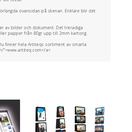
förlängda ovansidan på skenan. Enklare blir det
per av bilder och dokument. Det treradiga
ler papper från 80gr upp till 2mm kartong.
. Du finner hela Artiteqs sortiment av smarta
om/”>www.artiteq.com</a>