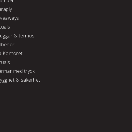
tämpel
araply
iveaways
tuals
uggar & termos
llbehör
å Kontoret
tuals
ärmar med tryck
rygghet & säkerhet