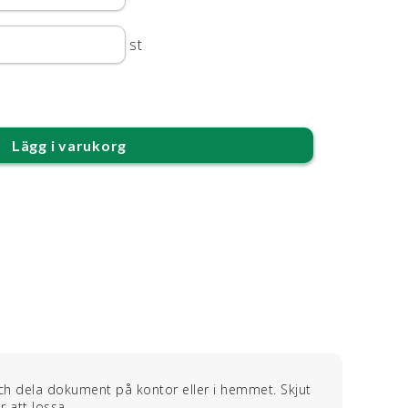
st
Lägg i varukorg
a och dela dokument på kontor eller i hemmet. Skjut
r att lossa.