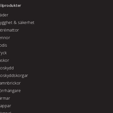
ilprodukter
läder
rygghet & säkerhet
ntrémattor
ennor
odis
ryck
äskor
koskydd
koskyddskorgar
amnbrickor
örrhängare
ärmar
appar