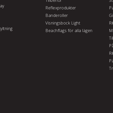
Tillbehör
S
lay
Reflexprodukter
P
Banderoller
G
Visningsbock Light
Ri
yltning
Beachflags för alla lägen
M
Ti
P
Ri
P
T