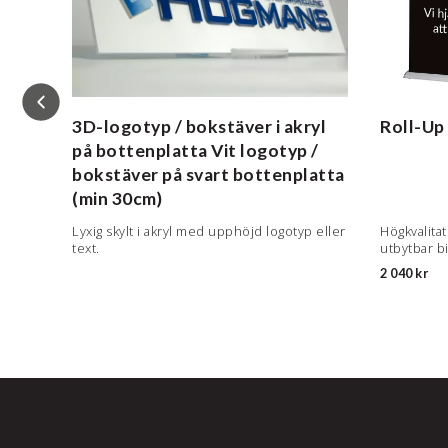
yl
3D-logotyp / bokstäver i akryl
Roll-Up
på bottenplatta
Vit logotyp /
bokstäver på svart bottenplatta
(min 30cm)
Lyxig skylt i akryl med upphöjd logotyp eller
Högkvalitat
text.
utbytbar b
2 040 kr