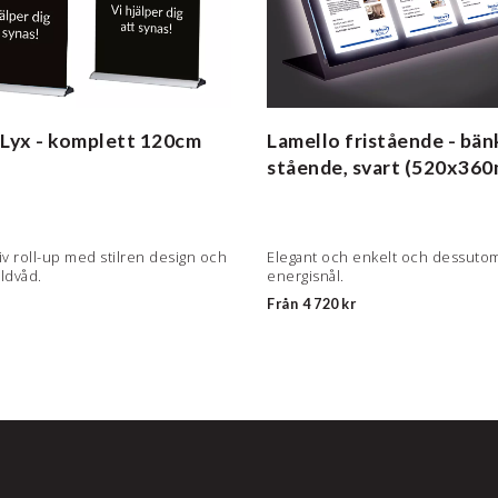
 Lyx - komplett
120cm
Lamello fristående - bän
stående, svart (520x36
iv roll-up med stilren design och
Elegant och enkelt och dessuto
ildvåd.
energisnål.
Från
4 720 kr