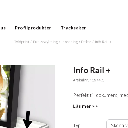
hus
Profilprodukter
Trycksaker
Tylöprint
Butiksskyltning
Inredning /
Dekor
Info Rail +
Info Rail +
Artikelnr.
15944.C
Perfekt till dokument, me
Läs mer >>
Typ