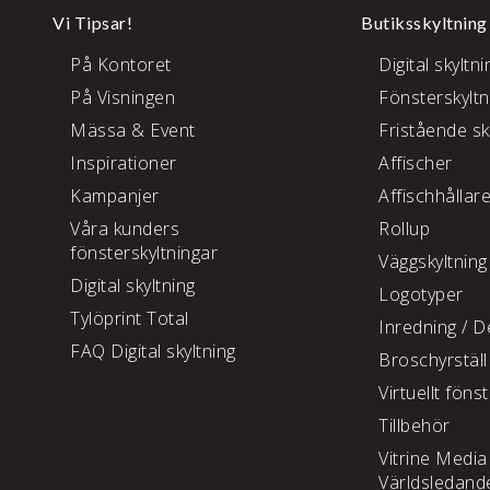
Vi Tipsar!
Butiksskyltning
På Kontoret
Digital skyltni
På Visningen
Fönsterskyltn
Mässa & Event
Fristående sk
Inspirationer
Affischer
Kampanjer
Affischhållar
Våra kunders
Rollup
fönsterskyltningar
Väggskyltning
Digital skyltning
Logotyper
Tylöprint Total
Inredning /
De
FAQ Digital skyltning
Broschyrställ
Virtuellt föns
Tillbehör
Vitrine Media
Världsledand