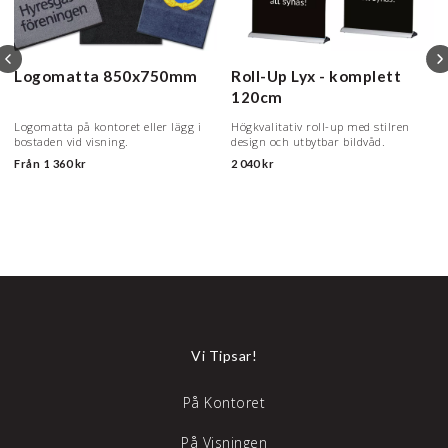
Logomatta
850x750mm
Roll-Up Lyx - komplett
120cm
Logomatta på kontoret eller lägg i
Högkvalitativ roll-up med stilren
bostaden vid visning.
design och utbytbar bildvåd.
Från
1 360 kr
2 040 kr
Vi Tipsar!
På Kontoret
På Visningen