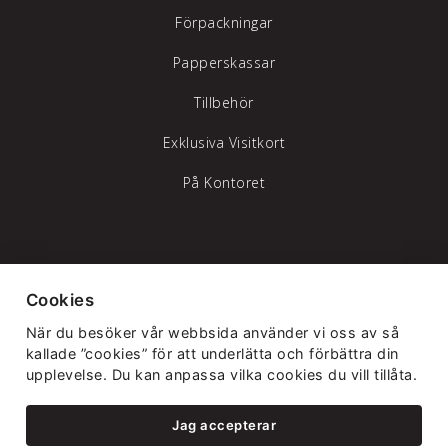
Förpackningar
Papperskassar
Tillbehör
Exklusiva Visitkort
På Kontoret
Tylöprint AB – vi hjälper dig att synas
Cookies
Telefon:
035-17 17 70
|
info@tyloprint.se
När du besöker vår webbsida använder vi oss av så
Gamledammvägen 11 302 41 Halmstad
kallade ”cookies” för att underlätta och förbättra din
upplevelse. Du kan anpassa vilka cookies du vill tillåta.
Jag accepterar