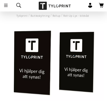
Tylöprint
Butiksskyltning
Rollup
Roll-Up Lyx - bildvåd