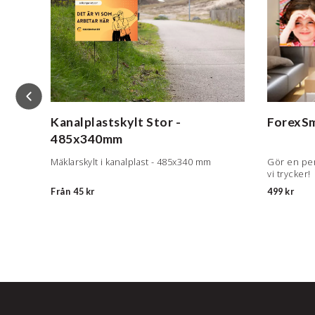
nkl.
Kanalplastskylt
Stor -
ForexSm
485x340mm
ent på
Mäklarskylt i kanalplast - 485x340 mm
Gör en per
vi trycker!
Från
45 kr
499 kr