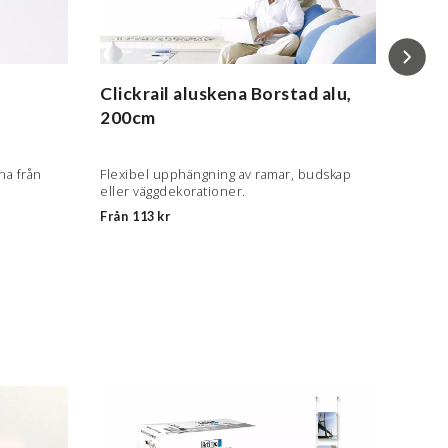
Clickrail aluskena
Borstad alu,
Upph
200cm
Ø 2m
na från
Flexibel upphängning av ramar, budskap
Linan 
eller väggdekorationer.
Combi 
Från
113 kr
Från
2