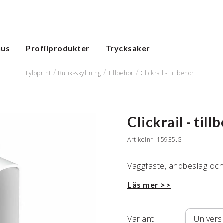
hus
Profilprodukter
Trycksaker
Tylöprint
Butiksskyltning
Tillbehör
Clickrail - tillbehör
Clickrail - till
Artikelnr.
15935.G
Väggfäste, ändbeslag och
Läs mer >>
Variant