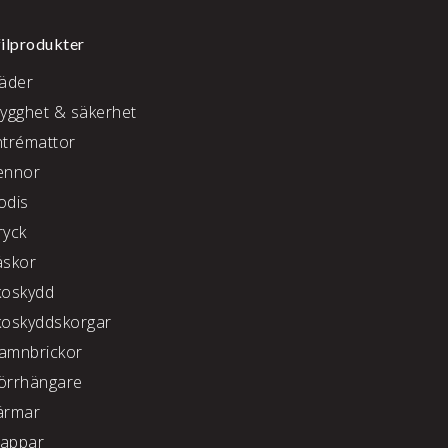
ilprodukter
läder
rygghet & säkerhet
ntrémattor
ennor
odis
ryck
äskor
koskydd
koskyddskorgar
amnbrickor
örrhängare
ärmar
appar