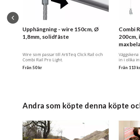
0cm,
Upphängning - wire
150cm, Ø
Combi Ra
1,8mm, solidfäste
200cm, i
maxbela
Wire som passar till ArtiTeq Click Rail och
Väggskena 
Combi Rail Pro Light.
in i olika i
Från
50 kr
Från
113 k
Andra som köpte denna köpte oc