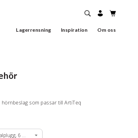
        SÖK    
Lagerrensning
Inspiration
Om oss
behör
 hörnbeslag som passar till ArtiTeq