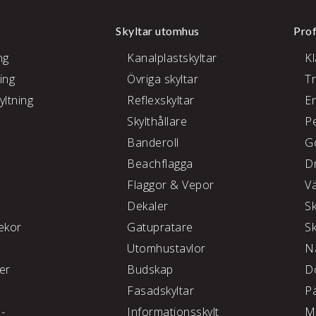
Skyltar utomhus
Prof
ng
Kanalplastskyltar
K
ing
Övriga skyltar
T
yltning
Reflexskyltar
E
Skylthållare
P
e
Banderoll
G
Beachflagga
D
Flaggor & Vepor
V
Dekaler
S
kor
Gatupratare
S
Utomhustavlor
N
ter
Budskap
D
Fasadskyltar
P
 -
Informationsskylt
M