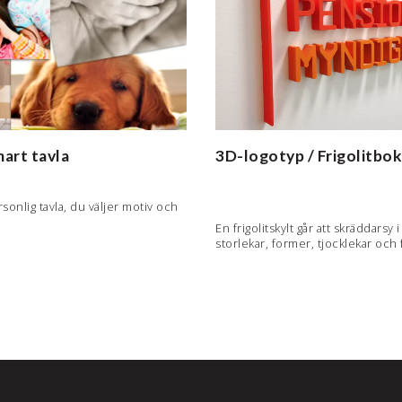
art tavla
3D-logotyp / Frigolitbo
sonlig tavla, du väljer motiv och
En frigolitskylt går att skräddarsy i
storlekar, former, tjocklekar och 
går att fräsa ut stora bokstäver i fr
eller…