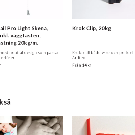
il Pro Light
Skena,
Krok
Clip, 20kg
nkl. väggfästen,
stning 20kg/m.
med neutral design som passar
Krokar till både wire och perlonli
nteriörer.
Artiteq
r
Från
14 kr
kså