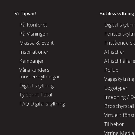
Vi Tipsar!
Butiksskyltning
På Kontoret
Digital skyltni
På Visningen
Fönsterskyltn
Mässa & Event
Fristående sk
Inspirationer
Affischer
Kampanjer
Affischhållar
Våra kunders
Rollup
fönsterskyltningar
Väggskyltning
Digital skyltning
Logotyper
Tylöprint Total
Inredning /
De
FAQ Digital skyltning
Broschyrställ
Virtuellt föns
Tillbehör
Vitrine Media