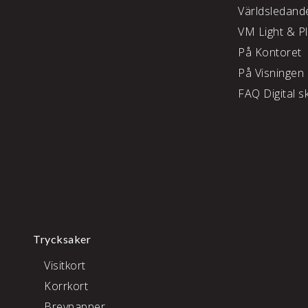
Världsledand
VM Light & P
På Kontoret
På Visningen
FAQ Digital sk
Trycksaker
Visitkort
Korrkort
Brevpapper