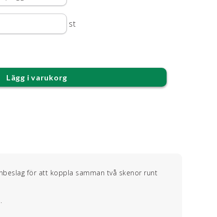
st
Lägg i varukorg
örnbeslag för att koppla samman två skenor runt
.