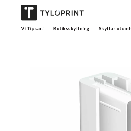
Vi Tipsar!
Butiksskyltning
Skyltar utom