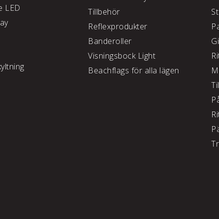
e LED
Tillbehör
S
lay
Reflexprodukter
P
Banderoller
G
Visningsbock Light
Ri
yltning
Beachflags för alla lägen
M
Ti
P
Ri
P
T