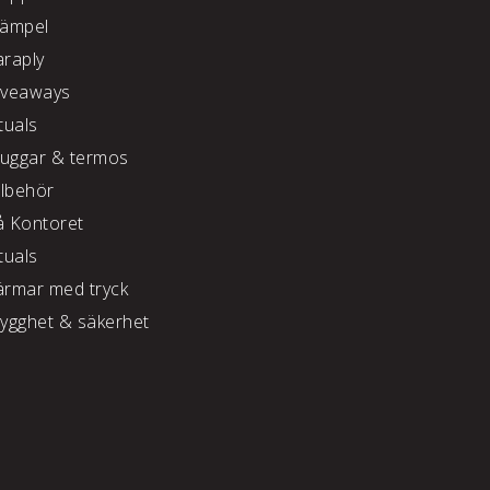
tämpel
araply
iveaways
tuals
uggar & termos
llbehör
å Kontoret
tuals
ärmar med tryck
rygghet & säkerhet