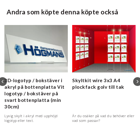
Andra som köpte denna köpte också
3D-logotyp / bokstäver i
Skyltkit wire 3x3 A4
akryl på bottenplatta
Vit
plockfack
golv till tak
logotyp / bokstäver på
svart bottenplatta (min
30cm)
Lyxig skylt i akryl med upphöjd
Är du osäker på vad du behöver eller
logotyp eller text.
vad som passar?