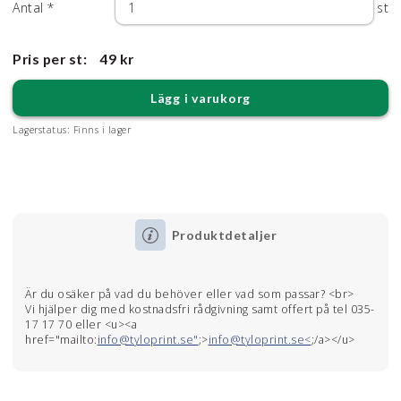
Antal
*
st
Pris per st:
49 kr
Lägg i varukorg
Lagerstatus:
Finns i lager
Produktdetaljer
Är du osäker på vad du behöver eller vad som passar? <br>
Vi hjälper dig med kostnadsfri rådgivning samt offert på tel 035-
17 17 70 eller <u><a
href="mailto:
info@tyloprint.se"
;>
info@tyloprint.se<
;/a></u>