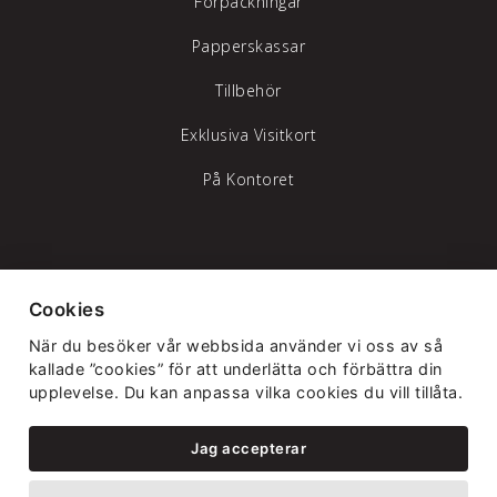
Förpackningar
Papperskassar
Tillbehör
Exklusiva Visitkort
På Kontoret
Tylöprint AB – vi hjälper dig att synas
Cookies
Telefon:
035-17 17 70
|
info@tyloprint.se
När du besöker vår webbsida använder vi oss av så
Gamledammvägen 11 302 41 Halmstad
kallade ”cookies” för att underlätta och förbättra din
upplevelse. Du kan anpassa vilka cookies du vill tillåta.
Jag accepterar