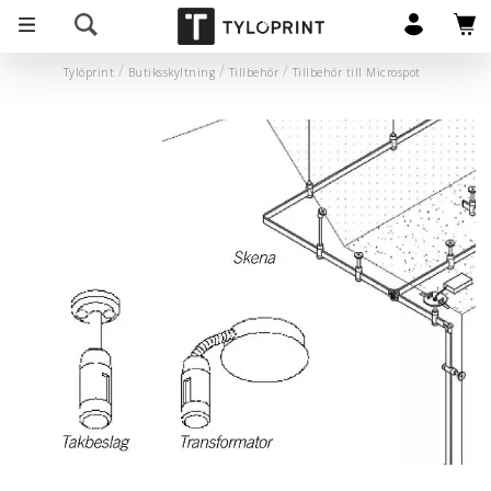
Tylöprint
Butiksskyltning
Tillbehör
Tillbehör till Microspot