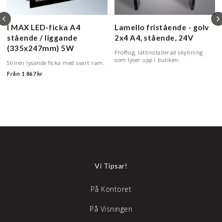
I MAX LED-ficka
A4
Lamello fristående - golv
stående / liggande
2x4 A4, stående, 24V
(335x247mm) 5W
Proffsig, lättinstallerad skyltning
som lyser upp i butiken.
Stilren lysande ficka med svart ram.
Från
1 867 kr
Vi Tipsar!
På Kontoret
På Visningen