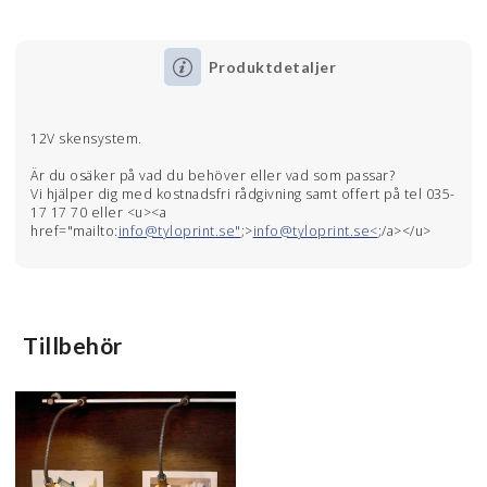
Produktdetaljer
12V skensystem.
Är du osäker på vad du behöver eller vad som passar?
Vi hjälper dig med kostnadsfri rådgivning samt offert på tel 035-
17 17 70 eller <u><a
href="mailto:
info@tyloprint.se"
;>
info@tyloprint.se<
;/a></u>
Tillbehör