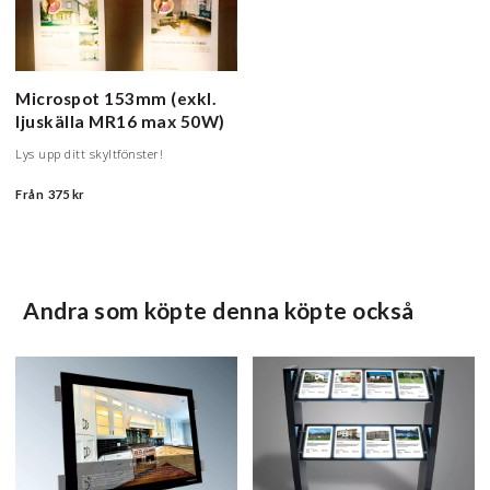
Microspot
153mm (exkl.
ljuskälla MR16 max 50W)
Lys upp ditt skyltfönster!
Från
375 kr
Andra som köpte denna köpte också