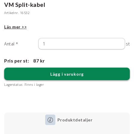
VM Split-kabel
Artikelnr.
16532
Läs mer >>
Antal
*
st
Pris per st:
87 kr
Lägg i varukorg
Lagerstatus:
Finns i lager
Produktdetaljer