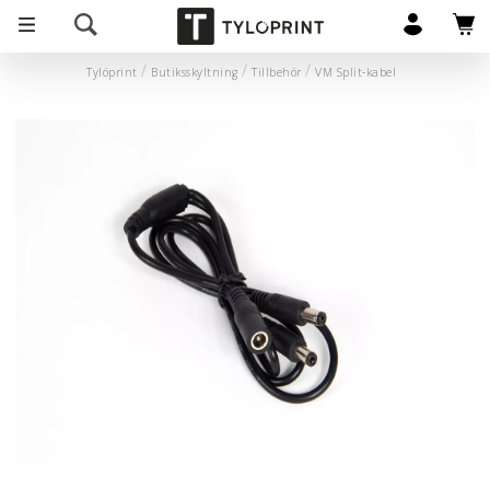
Tylöprint
Butiksskyltning
Tillbehör
VM Split-kabel