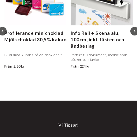
Profilerande minichoklad
Info Rail +
Skena alu,
Mjölkchoklad 30,5% kakao
100cm, inkl. fästen och
ändbeslag
Bjud dina kunder på en chokladbit
Perfekt till dokument, meddelande,
böcker och tavlor.
Från
2,80 kr
Från
224 kr
Vi Tipsar!