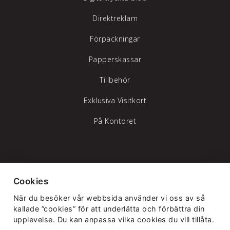
Direktreklam
Förpackningar
Papperskassar
Tillbehör
Exklusiva Visitkort
På Kontoret
Tylöprint AB – vi hjälper dig att synas
Cookies
Telefon:
035-17 17 70
|
info@tyloprint.se
När du besöker vår webbsida använder vi oss av så
Gamledammvägen 11 302 41 Halmstad
kallade ”cookies” för att underlätta och förbättra din
upplevelse. Du kan anpassa vilka cookies du vill tillåta.