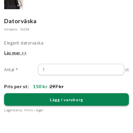
Datorväska
Artikelnr.
16038
Elegant datorväska
Läs mer >>
Antal
*
st
Pris per st:
150 kr
297 kr
Lägg i varukorg
Lagerstatus:
Finns i lager