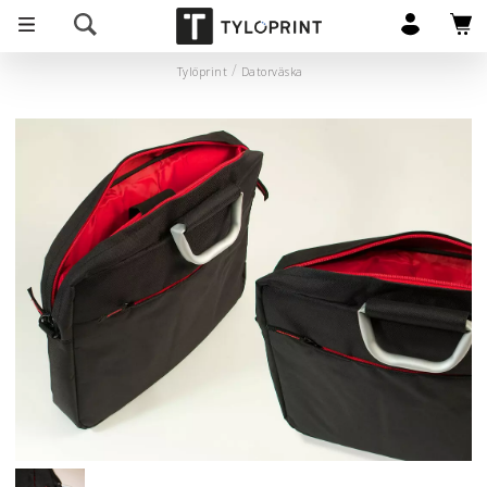
Tylöprint
Datorväska