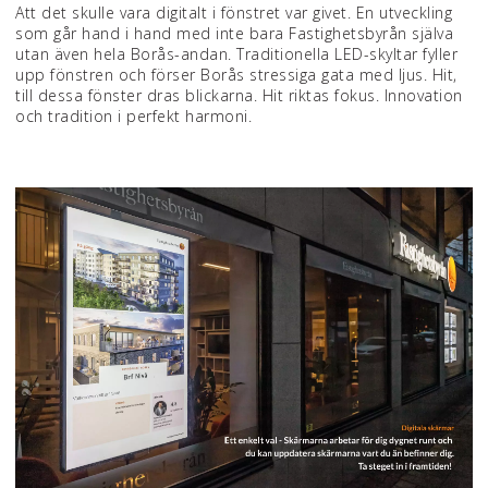
Att det skulle vara digitalt i fönstret var givet. En utveckling
som går hand i hand med inte bara Fastighetsbyrån själva
utan även hela Borås-andan. Traditionella LED-skyltar fyller
upp fönstren och förser Borås stressiga gata med ljus. Hit,
till dessa fönster dras blickarna. Hit riktas fokus. Innovation
och tradition i perfekt harmoni.