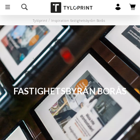
Tylöprint
Inspiration fastighetsbyrån Borås
FASTIGHETSBYRÅN BORÅS