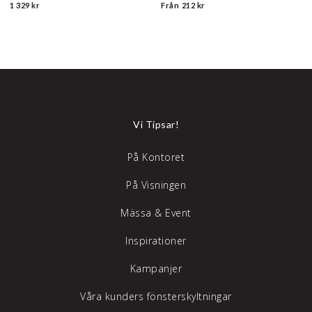
format.
1 329 kr
Från
212 kr
Vi Tipsar!
På Kontoret
På Visningen
Mässa & Event
Inspirationer
Kampanjer
Våra kunders fönsterskyltningar