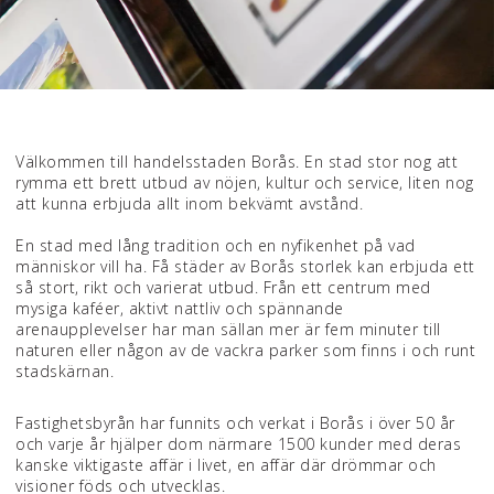
Välkommen till handelsstaden Borås. En stad stor nog att
rymma ett brett utbud av nöjen, kultur och service, liten nog
att kunna erbjuda allt inom bekvämt avstånd.
En stad med lång tradition och en nyfikenhet på vad
människor vill ha. Få städer av Borås storlek kan erbjuda ett
så stort, rikt och varierat utbud. Från ett centrum med
mysiga kaféer, aktivt nattliv och spännande
arenaupplevelser har man sällan mer är fem minuter till
naturen eller någon av de vackra parker som finns i och runt
stadskärnan.
Fastighetsbyrån har funnits och verkat i Borås i över 50 år
och varje år hjälper dom närmare 1500 kunder med deras
kanske viktigaste affär i livet, en affär där drömmar och
visioner föds och utvecklas.