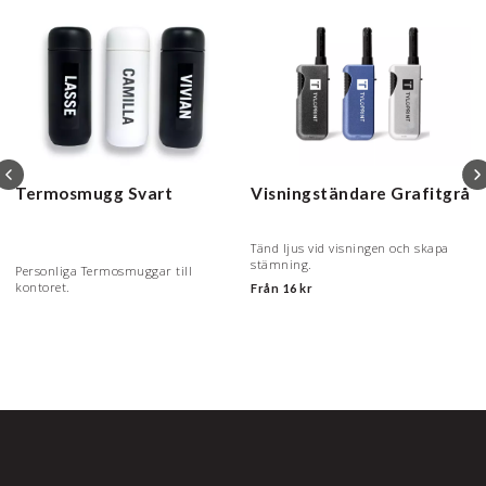
Termosmugg
Svart
Visningständare
Grafitgrå
Tänd ljus vid visningen och skapa
stämning.
Personliga Termosmuggar till
kontoret.
Från
16 kr