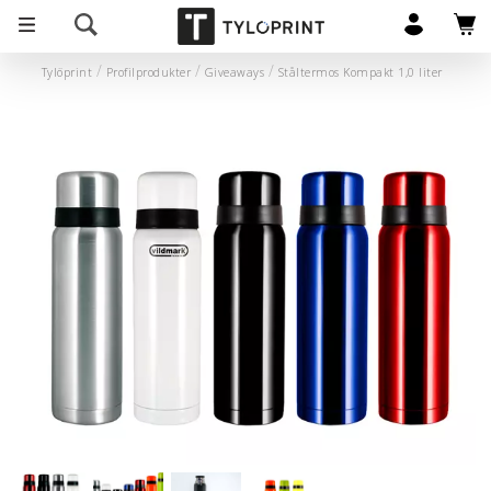
Tylöprint
Profilprodukter
Giveaways
Ståltermos Kompakt 1,0 liter