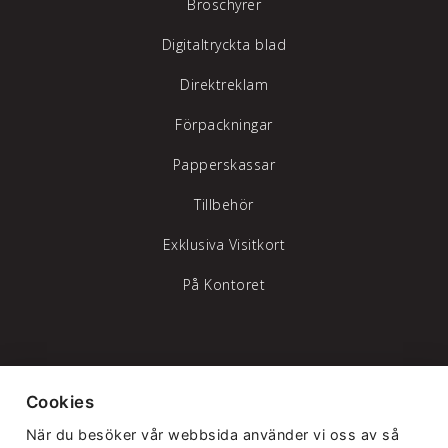
Broschyrer
Digitaltryckta blad
Direktreklam
Förpackningar
Papperskassar
Tillbehör
Exklusiva Visitkort
På Kontoret
Tylöprint AB – vi hjälper dig att synas
Cookies
Telefon:
035-17 17 70
|
info@tyloprint.se
När du besöker vår webbsida använder vi oss av så
Gamledammvägen 11 302 41 Halmstad