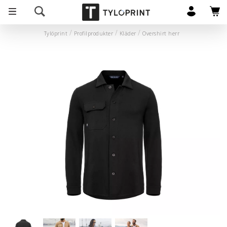
Tylöprint
Profilprodukter
Kläder
Overshirt herr