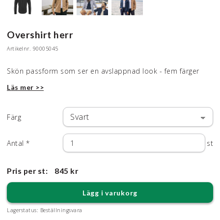
Overshirt herr
Artikelnr.
90005045
Skön passform som ser en avslappnad look - fem färger
Läs mer >>
Färg
Antal
*
st
Pris per st:
845 kr
Lägg i varukorg
Lagerstatus:
Beställningsvara