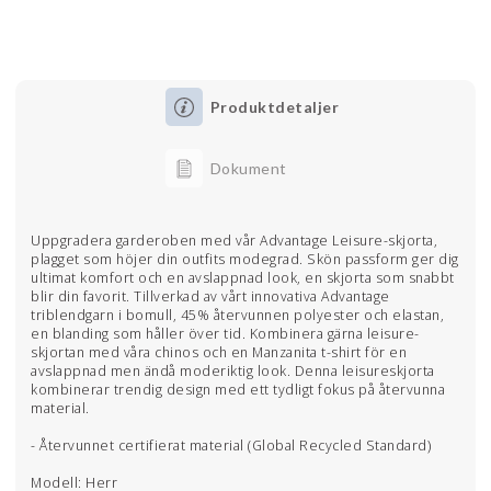
Produktdetaljer
Dokument
Uppgradera garderoben med vår Advantage Leisure-skjorta,
plagget som höjer din outfits modegrad. Skön passform ger dig
ultimat komfort och en avslappnad look, en skjorta som snabbt
blir din favorit. Tillverkad av vårt innovativa Advantage
triblendgarn i bomull, 45% återvunnen polyester och elastan,
en blanding som håller över tid. Kombinera gärna leisure-
skjortan med våra chinos och en Manzanita t-shirt för en
avslappnad men ändå moderiktig look. Denna leisureskjorta
kombinerar trendig design med ett tydligt fokus på återvunna
material.
- Återvunnet certifierat material (Global Recycled Standard)
Modell: Herr