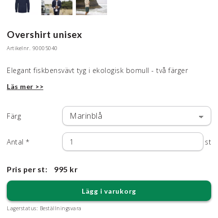
Overshirt unisex
Artikelnr.
90005040
Elegant fiskbensvävt tyg i ekologisk bomull - två färger
Läs mer >>
Färg
Antal
*
st
Pris per st:
995 kr
Lägg i varukorg
Lagerstatus:
Beställningsvara