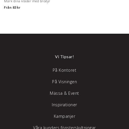
Märk dina kläder med brodyr
Från
83 kr
Vi Tipsar!
På Kontoret
På Visningen
Mässa & Event
Inspirationer
Kampanjer
Våra kunders fönsterskyltningar