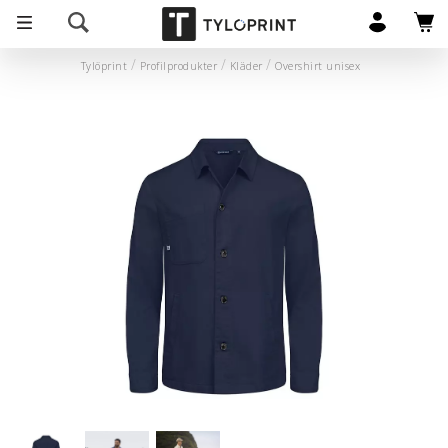
Tylöprint
Profilprodukter
Kläder
Overshirt unisex