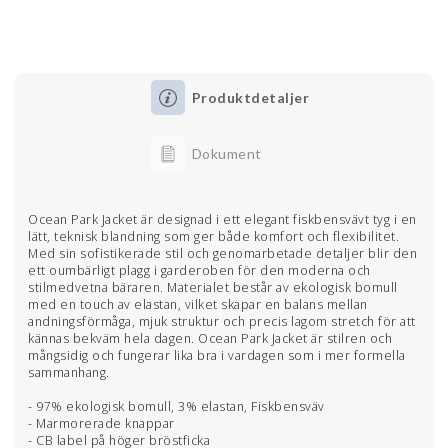
Produktdetaljer
Dokument
Ocean Park Jacket är designad i ett elegant fiskbensvävt tyg i en
lätt, teknisk blandning som ger både komfort och flexibilitet.
Med sin sofistikerade stil och genomarbetade detaljer blir den
ett oumbärligt plagg i garderoben för den moderna och
stilmedvetna bäraren. Materialet består av ekologisk bomull
med en touch av elastan, vilket skapar en balans mellan
andningsförmåga, mjuk struktur och precis lagom stretch för att
kännas bekväm hela dagen. Ocean Park Jacket är stilren och
mångsidig och fungerar lika bra i vardagen som i mer formella
sammanhang.
- 97% ekologisk bomull, 3% elastan, Fiskbensväv
- Marmorerade knappar
- CB label på höger bröstficka