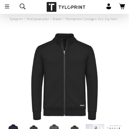
Tylöprint
Profilprodukter
Kläder
Pemberton Cardigan Full Zip Herr