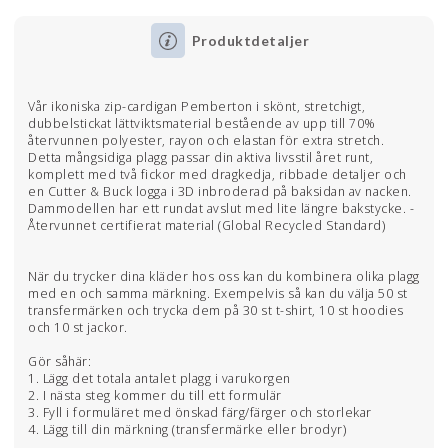
Produktdetaljer
Vår ikoniska zip-cardigan Pemberton i skönt, stretchigt,
dubbelstickat lättviktsmaterial bestående av upp till 70%
återvunnen polyester, rayon och elastan för extra stretch.
Detta mångsidiga plagg passar din aktiva livsstil året runt,
komplett med två fickor med dragkedja, ribbade detaljer och
en Cutter & Buck logga i 3D inbroderad på baksidan av nacken.
Dammodellen har ett rundat avslut med lite längre bakstycke. -
Återvunnet certifierat material (Global Recycled Standard)
När du trycker dina kläder hos oss kan du kombinera olika plagg
med en och samma märkning. Exempelvis så kan du välja 50 st
transfermärken och trycka dem på 30 st t-shirt, 10 st hoodies
och 10 st jackor.
Gör såhär:
1. Lägg det totala antalet plagg i varukorgen
2. I nästa steg kommer du till ett formulär
3. Fyll i formuläret med önskad färg/färger och storlekar
4. Lägg till din märkning (transfermärke eller brodyr)