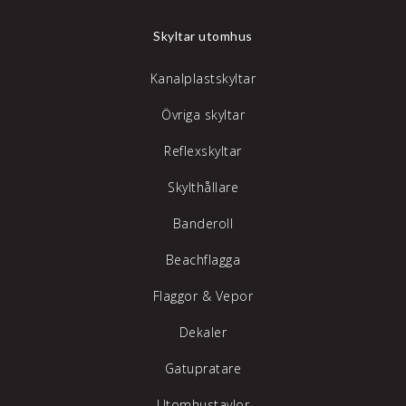
Skyltar utomhus
Kanalplastskyltar
Övriga skyltar
Reflexskyltar
Skylthållare
Banderoll
Beachflagga
Flaggor & Vepor
Dekaler
Gatupratare
Utomhustavlor