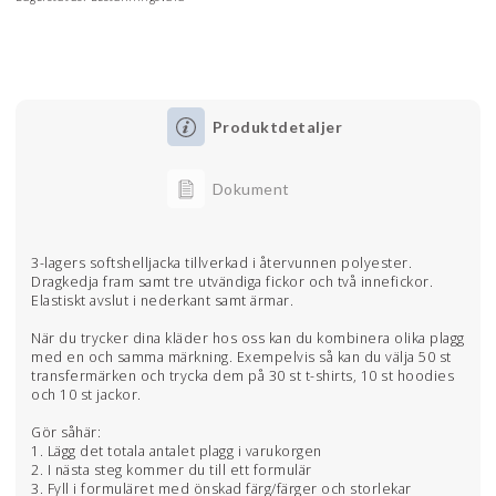
Produktdetaljer
Dokument
3-lagers softshelljacka tillverkad i återvunnen polyester.
Dragkedja fram samt tre utvändiga fickor och två innefickor.
Elastiskt avslut i nederkant samt ärmar.
När du trycker dina kläder hos oss kan du kombinera olika plagg
med en och samma märkning. Exempelvis så kan du välja 50 st
transfermärken och trycka dem på 30 st t-shirts, 10 st hoodies
och 10 st jackor.
Gör såhär:
1. Lägg det totala antalet plagg i varukorgen
2. I nästa steg kommer du till ett formulär
3. Fyll i formuläret med önskad färg/färger och storlekar