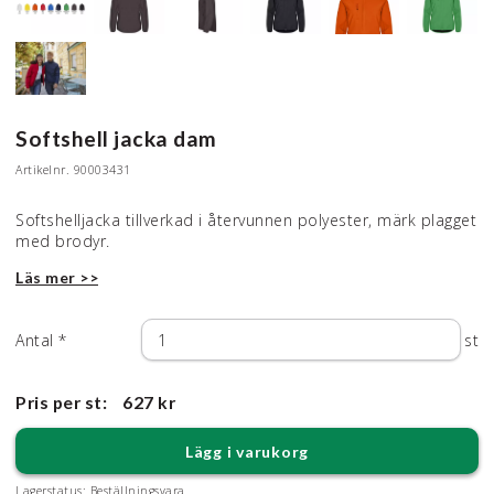
Softshell jacka dam
Artikelnr.
90003431
Softshelljacka tillverkad i återvunnen polyester, märk plagget
med brodyr.
Läs mer >>
Antal
*
st
Pris per st:
627 kr
Lägg i varukorg
Lagerstatus:
Beställningsvara