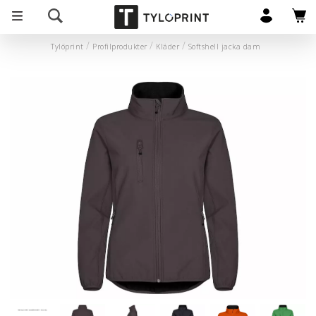
Tylöprint
Profilprodukter
Kläder
Softshell jacka dam