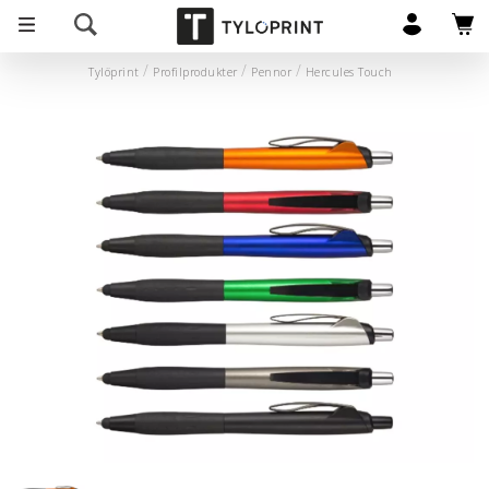
Tylöprint
Profilprodukter
Pennor
Hercules Touch