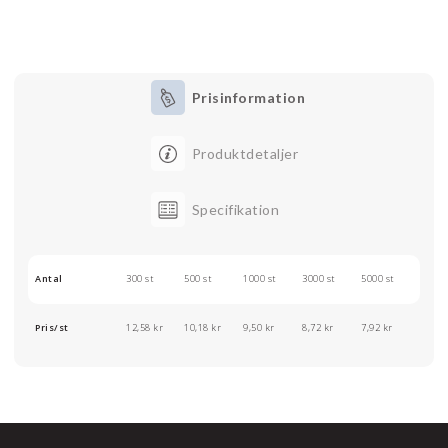
Prisinformation
Produktdetaljer
Specifikation
Antal
300 st
500 st
1000 st
3000 st
5000 st
Pris/st
12,58 kr
10,18 kr
9,50 kr
8,72 kr
7,92 kr