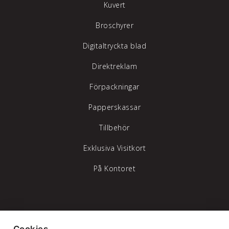
Kuvert
Broschyrer
Digitaltryckta blad
Direktreklam
Förpackningar
Papperskassar
Tillbehör
Exklusiva Visitkort
På Kontoret
Tylöprint AB – vi hjälper dig att synas
Cookies