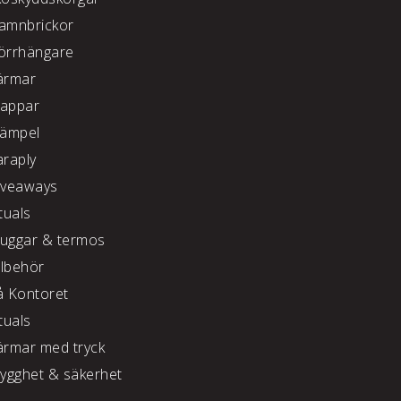
amnbrickor
örrhängare
ärmar
appar
tämpel
araply
iveaways
tuals
uggar & termos
llbehör
å Kontoret
tuals
ärmar med tryck
rygghet & säkerhet