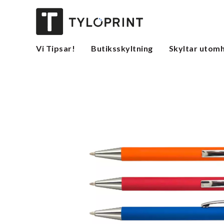
Vi Tipsar!
Butiksskyltning
Skyltar utom