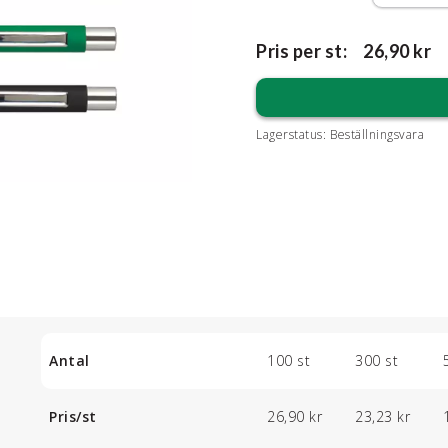
Pris per st:
26,90 kr
Lagerstatus:
Beställningsvara
Antal
100 st
300 st
Pris/st
26,90 kr
23,23 kr