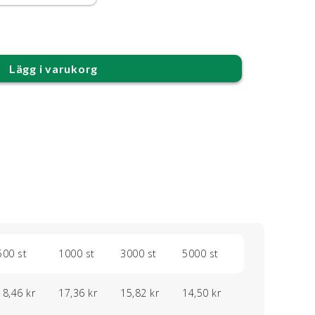
Lägg i varukorg
500 st
1000 st
3000 st
5000 st
18,46 kr
17,36 kr
15,82 kr
14,50 kr