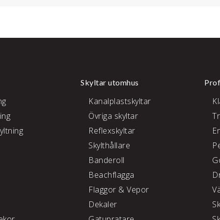
Skyltar utomhus
Prof
ng
Kanalplastskyltar
K
ing
Övriga skyltar
T
yltning
Reflexskyltar
E
Skylthållare
P
e
Banderoll
G
Beachflagga
D
Flaggor & Vepor
V
Dekaler
S
kor
Gatupratare
S