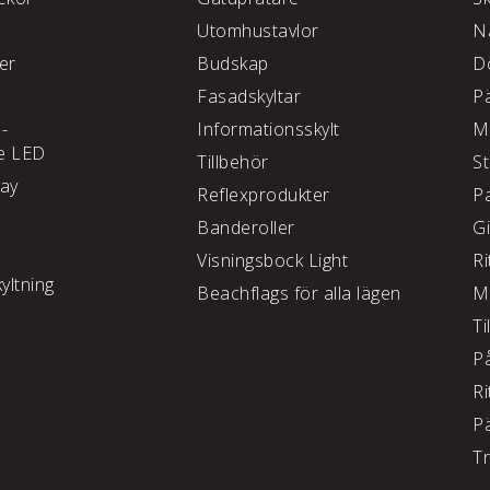
Utomhustavlor
N
ter
Budskap
D
Fasadskyltar
P
 -
Informationsskylt
M
e LED
Tillbehör
S
lay
Reflexprodukter
P
Banderoller
G
Visningsbock Light
Ri
yltning
Beachflags för alla lägen
M
Ti
P
Ri
P
T