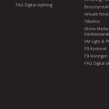
FAQ Digital skyltning
Broschyrställ
Virtuellt föns
Tillbehör
Vitrine Media
Världsledand
VM Light & P
På Kontoret
På Visningen
FAQ Digital sk