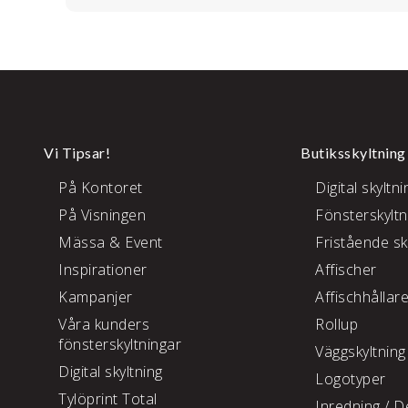
Vi Tipsar!
Butiksskyltning
På Kontoret
Digital skyltni
På Visningen
Fönsterskyltn
Mässa & Event
Fristående sk
Inspirationer
Affischer
Kampanjer
Affischhållar
Våra kunders
Rollup
fönsterskyltningar
Väggskyltning
Digital skyltning
Logotyper
Tylöprint Total
Inredning /
De