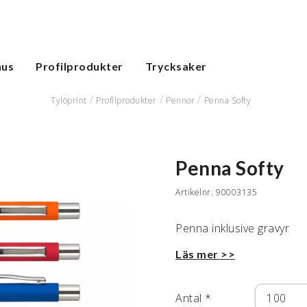
hus
Profilprodukter
Trycksaker
Tylöprint
Profilprodukter
Pennor
Penna Softy
Penna Softy
Artikelnr.
90003135
Penna inklusive gravyr
Läs mer >>
Antal
*