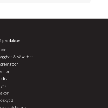
ilprodukter
läder
rygghet & säkerhet
ntrémattor
ennor
odis
ryck
äskor
koskydd
koskyddskorgar