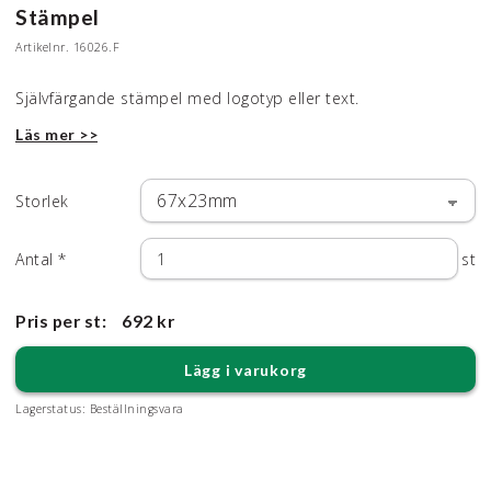
Stämpel
Artikelnr.
16026.F
Självfärgande stämpel med logotyp eller text.
Läs mer >>
Storlek
Antal
*
st
Pris per st:
692 kr
Lägg i varukorg
Lagerstatus:
Beställningsvara