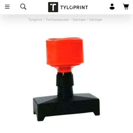
Tylöprint
Profilprodukter
Stämpel
Stämpel