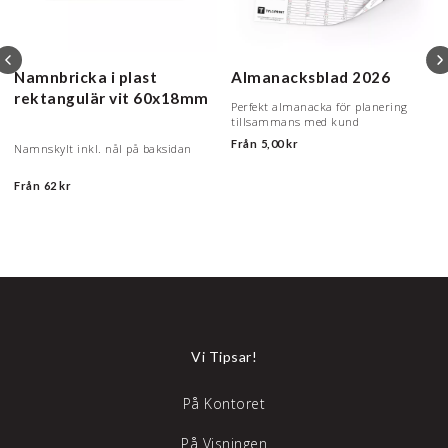
Namnbricka i plast
Almanacksblad 2026
rektangulär vit
60x18mm
Perfekt almanacka för planering
tillsammans med kund
Från
5,00 kr
Namnskylt inkl. nål på baksidan
Från
62 kr
Vi Tipsar!
På Kontoret
På Visningen