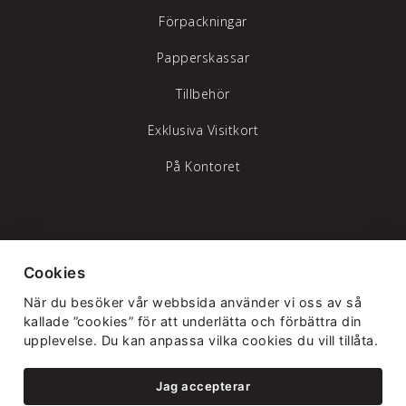
Förpackningar
Papperskassar
Tillbehör
Exklusiva Visitkort
På Kontoret
Tylöprint AB – vi hjälper dig att synas
Cookies
Telefon:
035-17 17 70
|
info@tyloprint.se
När du besöker vår webbsida använder vi oss av så
Gamledammvägen 11 302 41 Halmstad
kallade ”cookies” för att underlätta och förbättra din
upplevelse. Du kan anpassa vilka cookies du vill tillåta.
Jag accepterar