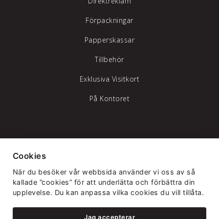
Direktreklam
Förpackningar
Papperskassar
Tillbehör
Exklusiva Visitkort
På Kontoret
Tylöprint AB – vi hjälper dig att synas
Cookies
Telefon:
035-17 17 70
|
info@tyloprint.se
När du besöker vår webbsida använder vi oss av så
Gamledammvägen 11 302 41 Halmstad
kallade ”cookies” för att underlätta och förbättra din
upplevelse. Du kan anpassa vilka cookies du vill tillåta.
Jag accepterar