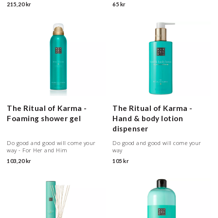
215,20 kr
65 kr
The Ritual of Karma -
The Ritual of Karma -
Foaming shower gel
Hand & body lotion
dispenser
Do good and good will come your
Do good and good will come your
way - For Her and Him
way
103,20 kr
105 kr