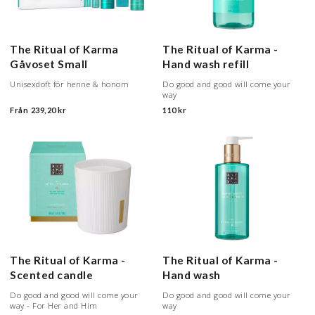
The Ritual of Karma
The Ritual of Karma -
Gåvoset
Small
Hand wash refill
Unisexdoft för henne & honom
Do good and good will come your
way
Från
239,20 kr
110 kr
The Ritual of Karma -
The Ritual of Karma -
Scented candle
Hand wash
Do good and good will come your
Do good and good will come your
way - For Her and Him
way