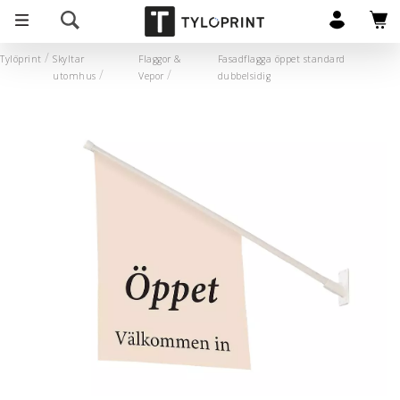
Tylöprint
Skyltar
Flaggor &
Fasadflagga öppet standard
utomhus
Vepor
dubbelsidig