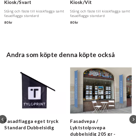
Kiosk/Svart
Kiosk/Vit
Stång och fäste till kioskflagga samt
Stång och fäste till kioskflagga samt
fasadflagga standard
fasadflagga standard
80 kr
80 kr
Andra som köpte denna köpte också
Fasadflagga eget tryck
Fasadvepa /
Standard Dubbelsidig
Lyktstolpsvepa
dubbelsidig 205 gr -