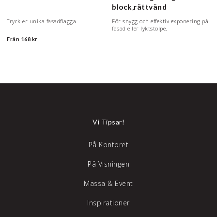
block,rättvänd
Tryck er unika fasadflagga
För snygg och effektiv exponering på
fasad eller lyktstolpe.
Från
168 kr
Vi Tipsar!
På Kontoret
På Visningen
Mässa & Event
Inspirationer