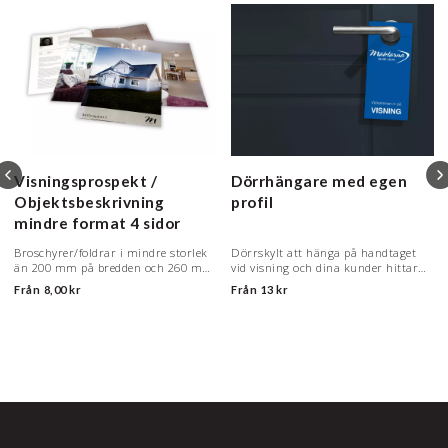
Visningsprospekt /
Dörrhängare med egen
Objektsbeskrivning
profil
mindre format
4 sidor
Broschyrer/foldrar i mindre storlek
Dörrskylt att hänga på handtaget
än 200 mm på bredden och 260 mm
vid visning och dina kunder hittar
på höjden
rätt.
Från
8,00 kr
Från
13 kr