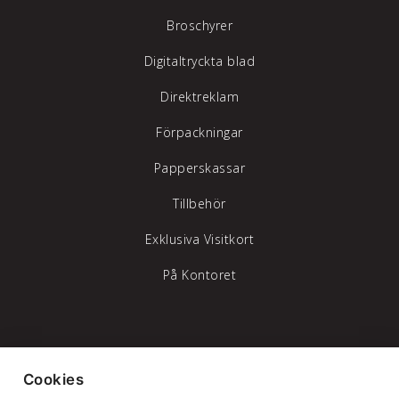
Broschyrer
Digitaltryckta blad
Direktreklam
Förpackningar
Papperskassar
Tillbehör
Exklusiva Visitkort
På Kontoret
Tylöprint AB – vi hjälper dig att synas
Cookies
Telefon:
035-17 17 70
|
info@tyloprint.se