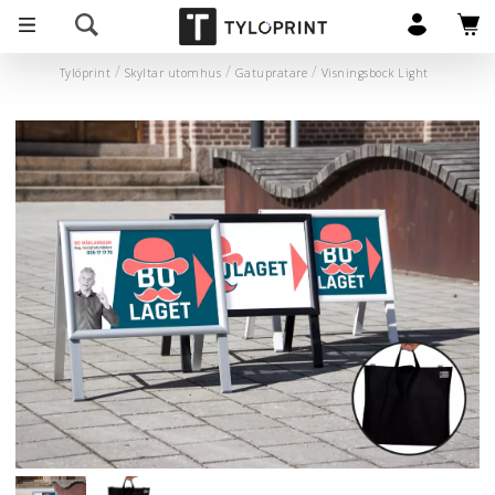
Tylöprint
Skyltar utomhus
Gatupratare
Visningsbock Light