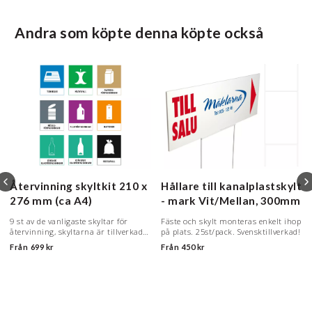
Andra som köpte denna köpte också
Återvinning skyltkit
210 x
Hållare till kanalplastskylt
276 mm (ca A4)
- mark
Vit/Mellan, 300mm
9 st av de vanligaste skyltar för
Fäste och skylt monteras enkelt ihop
återvinning, skyltarna är tillverkade
på plats. 25st/pack. Svensktillverkad!
i plast.
Från
699 kr
Från
450 kr