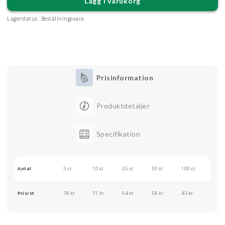
Lägg i varukorg
Lagerstatus:
Beställningsvara
Prisinformation
Produktdetaljer
Specifikation
Antal
5 st
10 st
25 st
50 st
100 st
Pris/st
78 kr
71 kr
64 kr
58 kr
43 kr