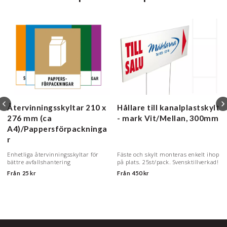
Återvinningsskyltar
210 x
Hållare till kanalplastskylt
276 mm (ca
- mark
Vit/Mellan, 300mm
A4)/Pappersförpackninga
r
Enhetliga återvinningsskyltar för
Fäste och skylt monteras enkelt ihop
bättre avfallshantering
på plats. 25st/pack. Svensktillverkad!
Från
25 kr
Från
450 kr