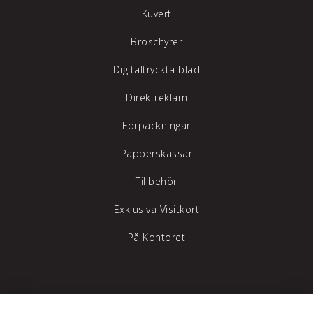
Kuvert
Broschyrer
Digitaltryckta blad
Direktreklam
Förpackningar
Papperskassar
Tillbehör
Exklusiva Visitkort
På Kontoret
Tylöprint AB – vi hjälper dig att synas