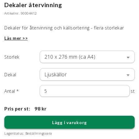
Dekaler återvinning
Artikelnr.
90004412
Dekaler för återvinning och källsortering - flera storlekar
Läs mer >>
Storlek
Dekal
Antal
*
st
Pris per st:
98 kr
Lägg i varukorg
Lagerstatus:
Beställningsvara