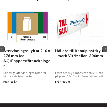
Återvinningsskyltar
210 x
Hållare till kanalplastskylt
276 mm (ca
- mark
Vit/Mellan, 300mm
A4)/Pappersförpackninga
r
Enhetliga återvinningsskyltar för
Fäste och skylt monteras enkelt ihop
bättre avfallshantering
på plats. 25st/pack. Svensktillverkad!
Från
25 kr
Från
450 kr