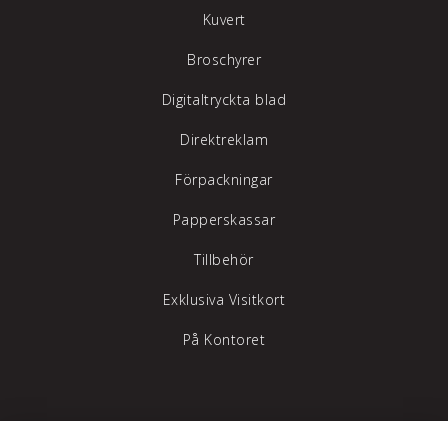
Kuvert
Broschyrer
Digitaltryckta blad
Direktreklam
Förpackningar
Papperskassar
Tillbehör
Exklusiva Visitkort
På Kontoret
Tylöprint AB – vi hjälper dig att synas