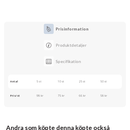
Prisinformation
Produktdetaljer
Specifikation
Antal
5 st
10 st
25 st
50 st
Pris/st
98 kr
75 kr
66 kr
58 kr
Andra som köpte denna köpte också