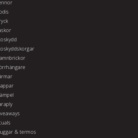
ennor
odis
ryck
äskor
koskydd
koskyddskorgar
amnbrickor
örrhängare
ärmar
appar
tämpel
araply
iveaways
tuals
uggar & termos