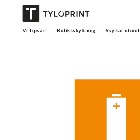
Vi Tipsar!
Butiksskyltning
Skyltar utom