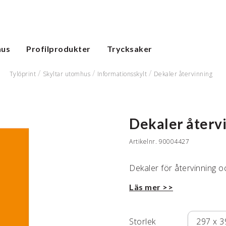
hus
Profilprodukter
Trycksaker
Tylöprint
Skyltar utomhus
Informationsskylt
Dekaler återvinning
Dekaler återv
Artikelnr.
90004427
Dekaler för återvinning oc
Läs mer >>
Storlek