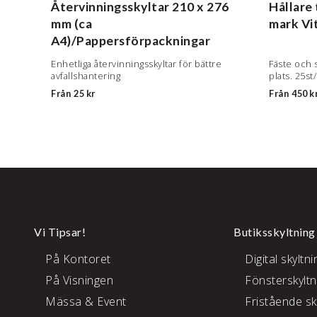
tral
Återvinningsskyltar
210 x 276
Hållare 
mm (ca
mark
Vi
A4)/Pappersförpackningar
t.
Enhetliga återvinningsskyltar för bättre
Fäste och 
avfallshantering
plats. 25st
Från
25 kr
Från
450 k
Vi Tipsar!
Butiksskyltning
På Kontoret
Digital skyltni
På Visningen
Fönsterskyltn
Mässa & Event
Fristående sk