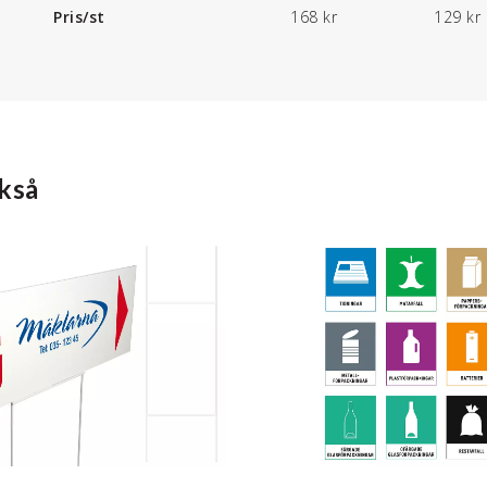
Pris/st
168 kr
129 kr
kså