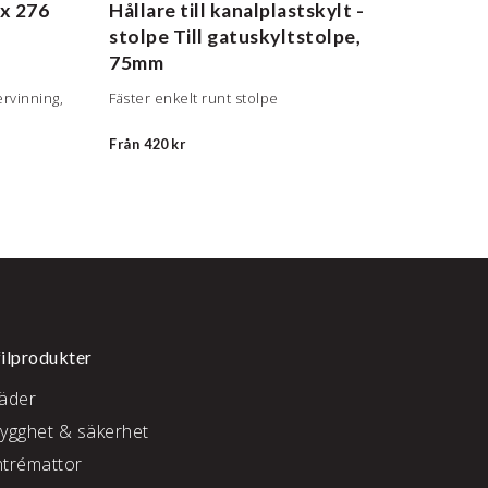
x 276
Hållare till kanalplastskylt -
Förv
stolpe
Till gatuskyltstolpe,
kana
75mm
Ordnin
skyltar
tervinning,
Fäster enkelt runt stolpe
130 kr
Från
420 kr
ilprodukter
läder
rygghet & säkerhet
ntrémattor