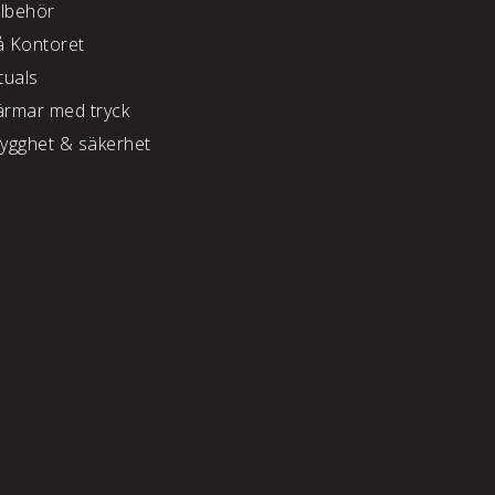
llbehör
å Kontoret
tuals
ärmar med tryck
rygghet & säkerhet