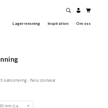
        SÖK    
Lagerrensning
Inspiration
Om oss
inning
h källsortering - flera storlekar