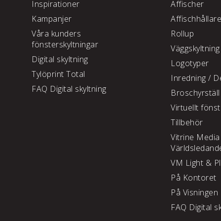
Inspirationer
Affischer
Kampanjer
Affischhållar
Våra kunders
Rollup
fönsterskyltningar
Väggskyltning
Digital skyltning
Logotyper
Tylöprint Total
Inredning /
De
FAQ Digital skyltning
Broschyrställ
Virtuellt föns
Tillbehör
Vitrine Media
Världsledand
VM Light & P
På Kontoret
På Visningen
FAQ Digital sk