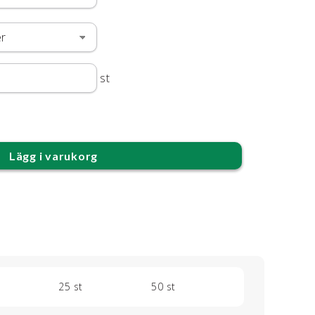
st
Lägg i varukorg
25 st
50 st