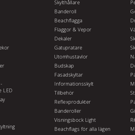
Skylthållare
P
e
Banderoll
G
Beachflagga
D
Flaggor & Vepor
V
Dekaler
S
kor
Gatupratare
S
Utomhustavlor
N
ter
Budskap
D
Fasadskyltar
P
 -
Informationsskylt
M
e LED
Tillbehör
S
lay
Reflexprodukter
P
Banderoller
G
Visningsbock Light
Ri
yltning
Beachflags för alla lägen
M