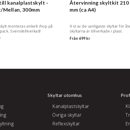
till kanalplastskylt -
Återvinning skyltkit
210 
t/Mellan, 300mm
mm (ca A4)
skylt monteras enkelt ihop på
9 st av de vanligaste skyltar för å
/pack. Svensktillverkad!
skyltarna är tillverkade i plast.
r
Från
699 kr
Skyltar utomhus
Prof
ng
Kanalplastskyltar
K
ing
Övriga skyltar
T
yltning
Reflexskyltar
E