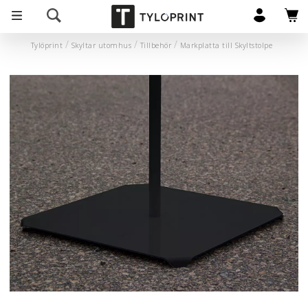
Tylöprint
Skyltar utomhus
Tillbehör
Markplatta till Skyltstolpe