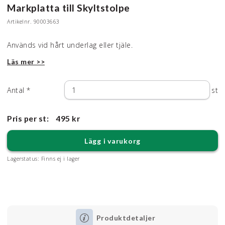
Markplatta till Skyltstolpe
Artikelnr.
90003663
Används vid hårt underlag eller tjäle.
Läs mer >>
Antal
*
st
Pris per st:
495 kr
Lägg i varukorg
Lagerstatus:
Finns ej i lager
Produktdetaljer