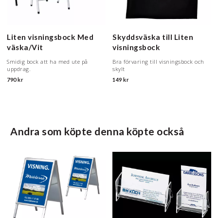
Liten visningsbock
Med
Skyddsväska till Liten
väska/Vit
visningsbock
Smidig bock att ha med ute på
Bra förvaring till visningsbock och
uppdrag.
skylt
790 kr
149 kr
Andra som köpte denna köpte också