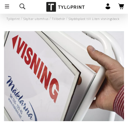
Tylöprint
Skyltar utomhus
Tillbehör
Skyddsplast till Liten visningsbock