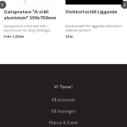
Gatupratare ”A-ställ
Visitkortsställ
Liggande
aluminium”
500x700mm
Gatupratare tillverkad helt i
Bordsmodell för liggande alternativt
aluminium för lång livslängd.
stående visitkort
Från
1 250 kr
52 kr
Vi Tipsar!
På Kontoret
På Visningen
Mässa & Event