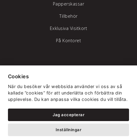
Papperskassar
Tillbehör
Exklusiva Visitkort
På Kontoret
Tylöprint AB – vi hjälper dig att synas
Cookies
Telefon:
035-17 17 70
|
info@tyloprint.se
När du besöker vår webbsida använder vi oss av så
Gamledammvägen 11 302 41 Halmstad
kallade ”cookies” för att underlätta och förbättra din
upplevelse. Du kan anpassa vilka cookies du vill tillåta.
Jag accepterar
Inställningar