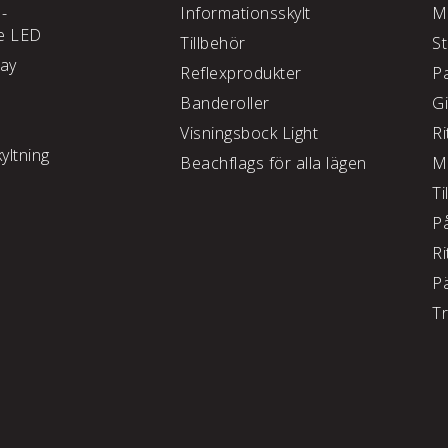
 -
Informationsskylt
M
e LED
Tillbehör
S
lay
Reflexprodukter
P
Banderoller
G
Visningsbock Light
Ri
yltning
Beachflags för alla lägen
M
Ti
P
Ri
P
T