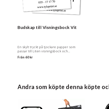
Budskap till Visningsbock
Vit
En skylt tryckt på tjockare papper som
passar till Liten visningsbock och
Visningsbock light.
Från
60 kr
Andra som köpte denna köpte oc