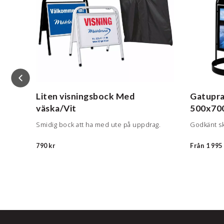
tral
Liten visningsbock
Med
Gatupra
väska/Vit
500x70
t.
Smidig bock att ha med ute på uppdrag.
Godkänt sky
790 kr
Från
1 995 