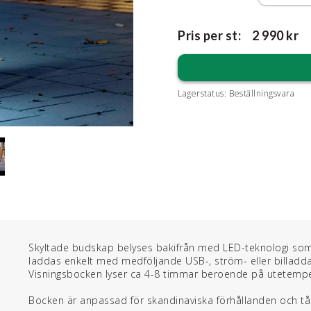
Pris per st:
2 990 kr
Lagerstatus:
Beställningsvara
Skyltade budskap belyses bakifrån med LED-teknologi som d
laddas enkelt med medföljande USB-, ström- eller billadda
Visningsbocken lyser ca 4-8 timmar beroende på utetempe
Bocken är anpassad för skandinaviska förhållanden och tål