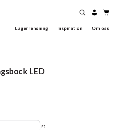
        SÖK    
Lagerrensning
Inspiration
Om oss
ngsbock LED
st