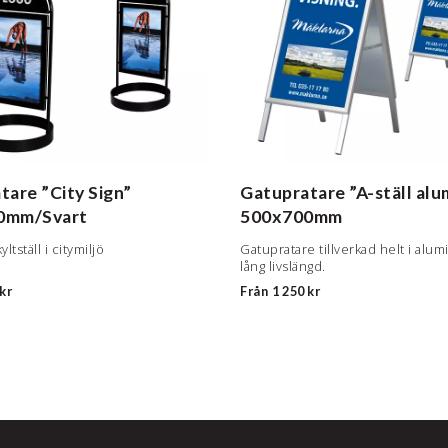
tare ”City Sign”
Gatupratare ”A-ställ alu
0mm/Svart
500x700mm
ltställ i citymiljö
Gatupratare tillverkad helt i alum
lång livslängd.
kr
Från
1 250 kr