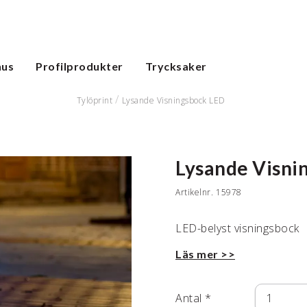
hus
Profilprodukter
Trycksaker
Tylöprint
Lysande Visningsbock LED
Lysande Visni
Artikelnr.
15978
LED-belyst visningsbock
Läs mer >>
Antal
*