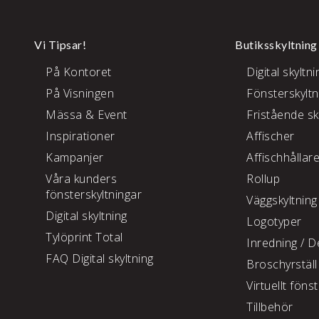
Vi Tipsar!
Butiksskyltning
På Kontoret
Digital skyltni
På Visningen
Fönsterskyltn
Mässa & Event
Fristående sk
Inspirationer
Affischer
Kampanjer
Affischhållar
Våra kunders
Rollup
fönsterskyltningar
Väggskyltning
Digital skyltning
Logotyper
Tylöprint Total
Inredning /
De
FAQ Digital skyltning
Broschyrställ
Virtuellt föns
Tillbehör