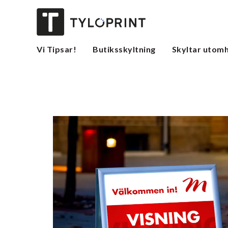
Vi Tipsar!
Butiksskyltning
Skyltar utom