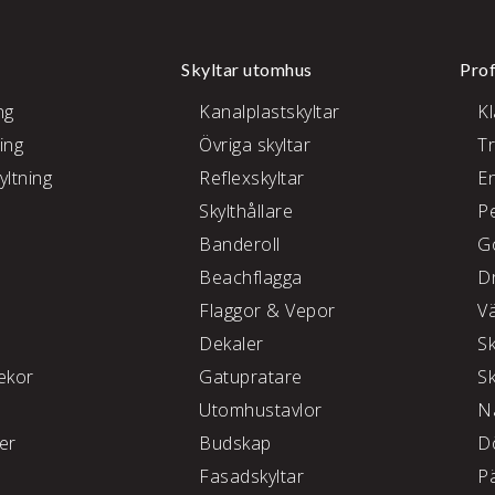
Skyltar utomhus
Prof
ng
Kanalplastskyltar
K
ing
Övriga skyltar
T
yltning
Reflexskyltar
E
Skylthållare
P
e
Banderoll
G
Beachflagga
D
Flaggor & Vepor
V
Dekaler
S
kor
Gatupratare
S
Utomhustavlor
N
ter
Budskap
D
Fasadskyltar
P