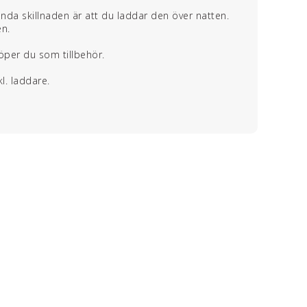
enda skillnaden är att du laddar den över natten.
en.
köper du som tillbehör.
l. laddare.