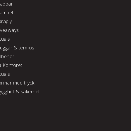
appar
tämpel
araply
iveaways
tuals
uggar & termos
llbehör
å Kontoret
tuals
ärmar med tryck
rygghet & säkerhet