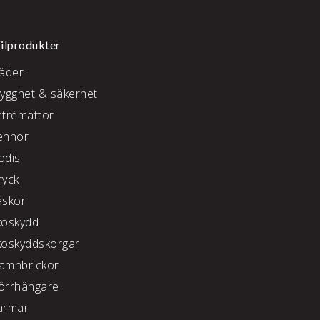
ilprodukter
läder
rygghet & säkerhet
ntrémattor
ennor
odis
ryck
äskor
koskydd
koskyddskorgar
amnbrickor
örrhängare
ärmar