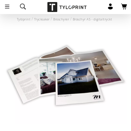
Tylöprint
Trycksaker
Broschyrer
Broschyr A5 - digitaltryckt