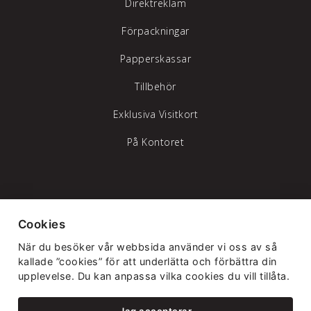
Direktreklam
Förpackningar
Papperskassar
Tillbehör
Exklusiva Visitkort
På Kontoret
Tylöprint AB – vi hjälper dig att synas
Cookies
Telefon:
035-17 17 70
|
info@tyloprint.se
När du besöker vår webbsida använder vi oss av så
Gamledammvägen 11 302 41 Halmstad
kallade ”cookies” för att underlätta och förbättra din
upplevelse. Du kan anpassa vilka cookies du vill tillåta.
Jag accepterar