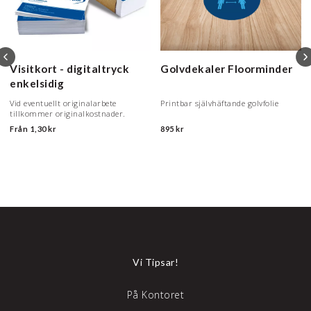
Visitkort - digitaltryck
Golvdekaler Floorminder
enkelsidig
Vid eventuellt originalarbete
Printbar självhäftande golvfolie
tillkommer originalkostnader.
Från
1,30 kr
895 kr
Vi Tipsar!
På Kontoret