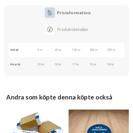
Prisinformation
Produktdetaljer
Antal
5 st
20 st
100 st
300 st
500 st
Pris/st
29 kr
18 kr
17 kr
16 kr
16 kr
Andra som köpte denna köpte också