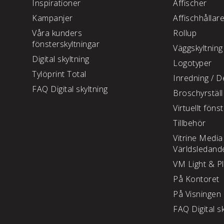
Inspirationer
Affischer
Kampanjer
Affischhållar
Våra kunders
Rollup
fönsterskyltningar
Väggskyltning
Digital skyltning
Logotyper
Tylöprint Total
Inredning /
De
FAQ Digital skyltning
Broschyrställ
Virtuellt föns
Tillbehör
Vitrine Media
Världsledand
VM Light & P
På Kontoret
På Visningen
FAQ Digital sk