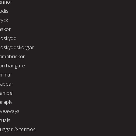
ennor
odis
ryck
äskor
koskydd
koskyddskorgar
amnbrickor
örrhängare
ärmar
appar
tämpel
araply
iveaways
tuals
uggar & termos