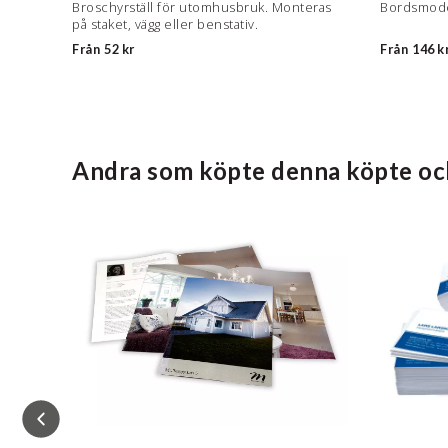
Broschyrställ för utomhusbruk. Monteras
Bordsmodel
på staket, vägg eller benstativ.
Från
52 kr
Från
146 k
Andra som köpte denna köpte oc