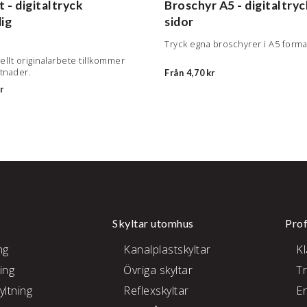
t - digitaltryck
Broschyr A5 - digitaltryc
ig
sidor
Tryck egna broschyrer i A5 forma
ellt originalarbete tillkommer
stnader.
Från
4,70 kr
r
Skyltar utomhus
Prof
ng
Kanalplastskyltar
K
ing
Övriga skyltar
T
yltning
Reflexskyltar
E