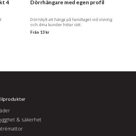
kt
4
Dörrhängare med egen profil
Bros
t
Dörrskylt att hänga på handtaget vid visning
Hopfäl
och dina kunder hittar rätt.
Från
13 kr
1 690 
ilprodukter
läder
rygghet & säkerhet
ntrémattor