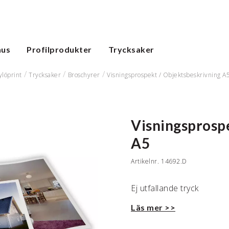
hus
Profilprodukter
Trycksaker
ylöprint
Trycksaker
Broschyrer
Visningsprospekt /
Objektsbeskrivning A
Visningsprosp
A5
Artikelnr.
14692.D
Ej utfallande tryck
Läs mer >>