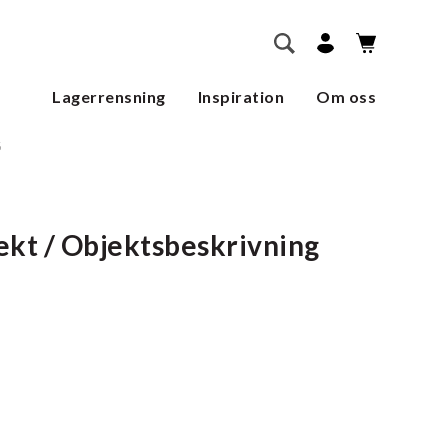
        SÖK    
Lagerrensning
Inspiration
Om oss
5
ekt / Objektsbeskrivning