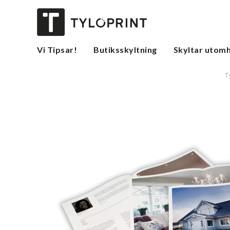
Vi Tipsar!
Butiksskyltning
Skyltar utom
T