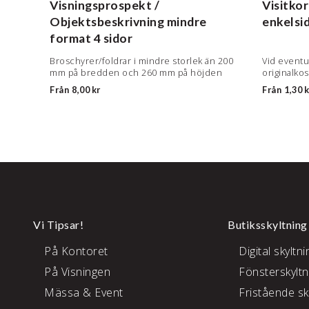
p
Visningsprospekt /
Visitkor
Objektsbeskrivning mindre
enkelsid
format
4 sidor
i
Broschyrer/foldrar i mindre storlek än 200
Vid eventu
eller
mm på bredden och 260 mm på höjden
originalko
Från
8,00 kr
Från
1,30 k
Vi Tipsar!
Butiksskyltning
På Kontoret
Digital skyltni
På Visningen
Fönsterskyltn
Mässa & Event
Fristående sk