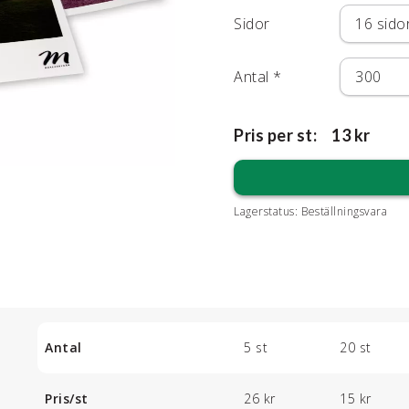
Sidor
Antal
*
Pris per st:
13 kr
Lagerstatus:
Beställningsvara
Antal
5 st
20 st
Pris/st
26 kr
15 kr