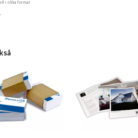
l i olika format
r
kså