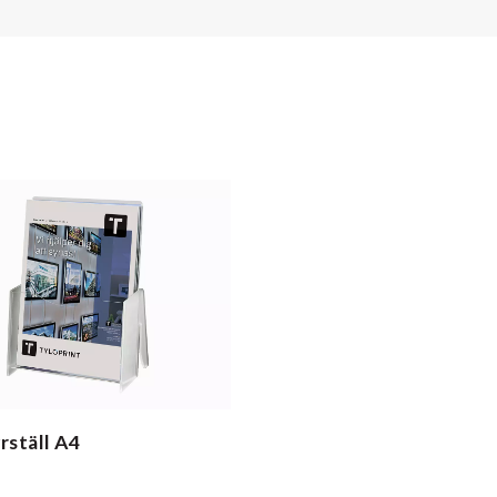
rställ
A4