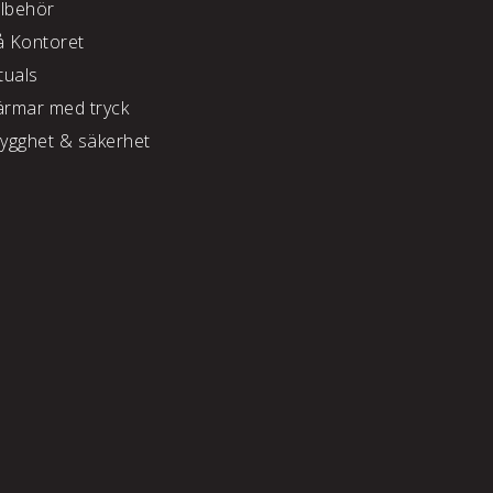
llbehör
å Kontoret
tuals
ärmar med tryck
rygghet & säkerhet