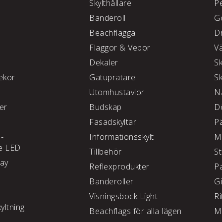
Skylthållare
P
e
Banderoll
G
Beachflagga
D
Flaggor & Vepor
V
Dekaler
S
kor
Gatupratare
S
Utomhustavlor
N
ter
Budskap
D
Fasadskyltar
P
 -
Informationsskylt
M
e LED
Tillbehör
S
lay
Reflexprodukter
P
Banderoller
G
Visningsbock Light
Ri
yltning
Beachflags för alla lägen
M