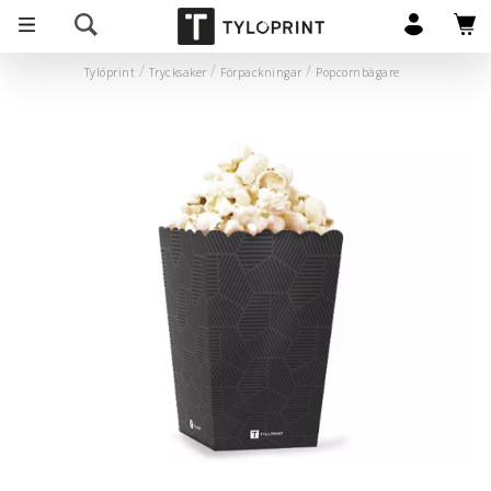
Tylöprint
Trycksaker
Förpackningar
Popcornbägare