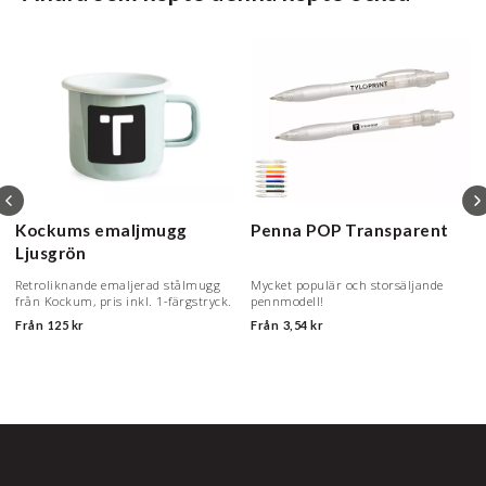
Kockums emaljmugg
Penna POP
Transparent
Ljusgrön
Retroliknande emaljerad stålmugg
Mycket populär och storsäljande
från Kockum, pris inkl. 1-färgstryck.
pennmodell!
Från
125 kr
Från
3,54 kr