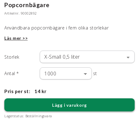
Popcornbägare
Artikelnr.
90002892
Användbara popcornbägare i fem olika storlekar
Läs mer >>
Storlek
Antal
*
st
Pris per st:
14 kr
Lägg i varukorg
Lagerstatus:
Beställningsvara