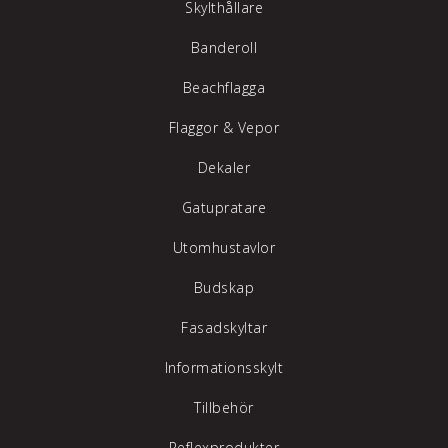
Skylthållare
Banderoll
Beachflagga
Flaggor & Vepor
Dekaler
Gatupratare
Utomhustavlor
Budskap
Fasadskyltar
Informationsskylt
Tillbehör
Reflexprodukter