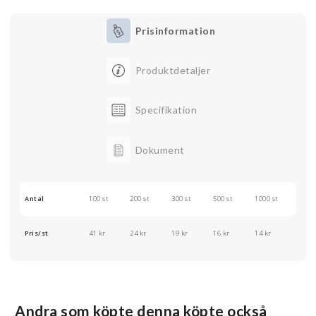
Prisinformation
Produktdetaljer
Specifikation
Dokument
Antal
100 st
200 st
300 st
500 st
1000 st
Pris/st
41 kr
24 kr
19 kr
16 kr
14 kr
Andra som köpte denna köpte också