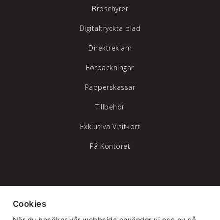
Broschyrer
Digitaltryckta blad
Direktreklam
Förpackningar
Papperskassar
Tillbehör
Exklusiva Visitkort
På Kontoret
Tylöprint AB – vi hjälper dig att synas
Cookies
Telefon:
035-17 17 70
|
info@tyloprint.se
När du besöker vår webbsida använder vi oss av så