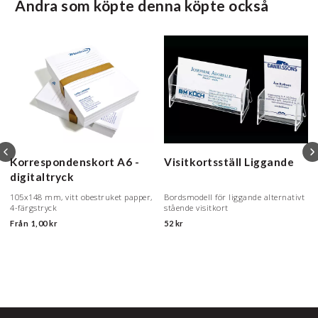
Andra som köpte denna köpte också
Korrespondenskort A6 -
Visitkortsställ
Liggande
digitaltryck
105x148 mm, vitt obestruket papper,
Bordsmodell för liggande alternativt
4-färgstryck
stående visitkort
Från
1,00 kr
52 kr