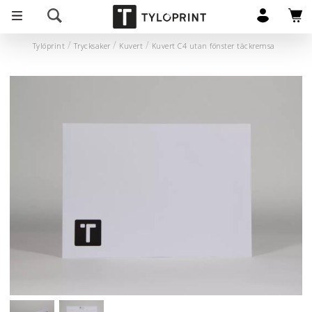
Tylöprint
Trycksaker
Kuvert
Kuvert C4 utan fönster täckremsa