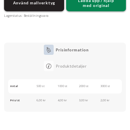
Ladda upp / hjälp
Använd mallverktyg
med original
Lagerstatus:
Beställningsvara
Prisinformation
Produktdetaljer
Antal
500 st
1000 st
2000 st
3000 st
Pris/st
6,00 kr
4,00 kr
3,00 kr
2,00 kr