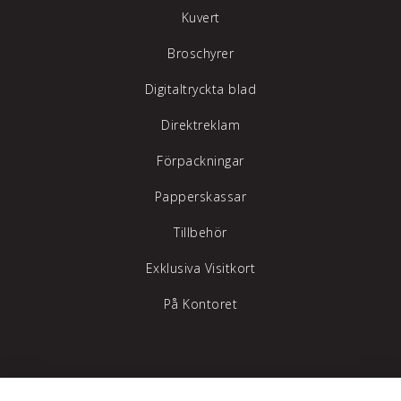
Kuvert
Broschyrer
Digitaltryckta blad
Direktreklam
Förpackningar
Papperskassar
Tillbehör
Exklusiva Visitkort
På Kontoret
Tylöprint AB – vi hjälper dig att synas