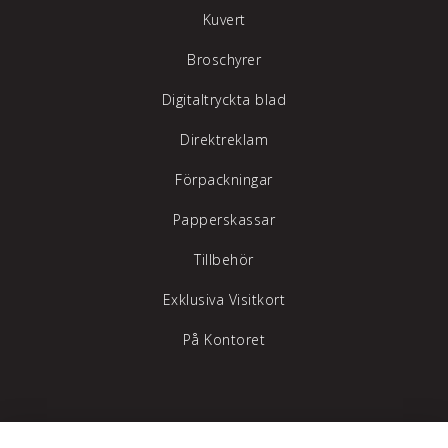
Kuvert
Broschyrer
Digitaltryckta blad
Direktreklam
Förpackningar
Papperskassar
Tillbehör
Exklusiva Visitkort
På Kontoret
Tylöprint AB – vi hjälper dig att synas