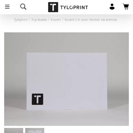
Tylöprint
Trycksaker
Kuvert
Kuvert C4 utan fönster täckremsa