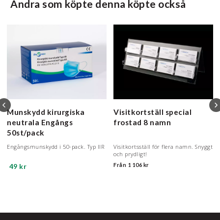
Andra som köpte denna köpte också
Munskydd kirurgiska
Visitkortställ special
neutrala Engångs
frostad
8 namn
50st/pack
Engångsmunskydd i 50-pack. Typ IIR
Visitkortsställ för flera namn. Snyggt
och prydligt!
Från
1 106 kr
49 kr