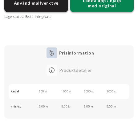
Ladda upp / hjälp
Använd mallverktyg
med original
Lagerstatus:
Beställningsvara
Prisinformation
Produktdetaljer
Antal
500 st
1000 st
2000 st
3000 st
Pris/st
9,00 kr
5,00 kr
3,00 kr
2,00 kr