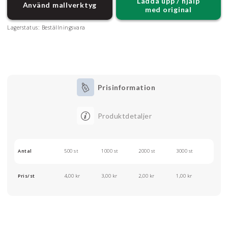
Ladda upp / hjälp
Använd mallverktyg
med original
Lagerstatus:
Beställningsvara
Prisinformation
Produktdetaljer
Antal
500 st
1000 st
2000 st
3000 st
Pris/st
4,00 kr
3,00 kr
2,00 kr
1,00 kr