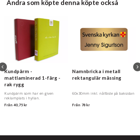
Andra som köpte denna köpte också
Kundpärm -
Namnbricka i metall
mattlaminerad
1-färg -
rektangulär mässing
rak rygg
Kundpärm som har en given
60x30mm inkl. nålfäste på baksidan
reklamplats i hyllan.
Från
40,75 kr
Från
78 kr