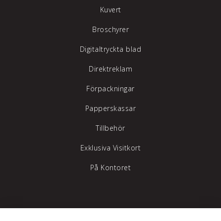
Kuvert
Broschyrer
Digitaltryckta blad
Direktreklam
Förpackningar
Papperskassar
Tillbehör
Exklusiva Visitkort
På Kontoret
Tylöprint AB – vi hjälper dig att synas