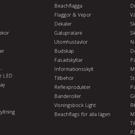
Beachflagga
D
Flaggor & Vepor
V
Dekaler
S
kor
Gatupratare
S
Utomhustavlor
N
ter
Budskap
D
Fasadskyltar
P
 -
Informationsskylt
M
e LED
Tillbehör
S
lay
Reflexprodukter
P
Banderoller
G
Visningsbock Light
Ri
yltning
Beachflags för alla lägen
M
Ti
P