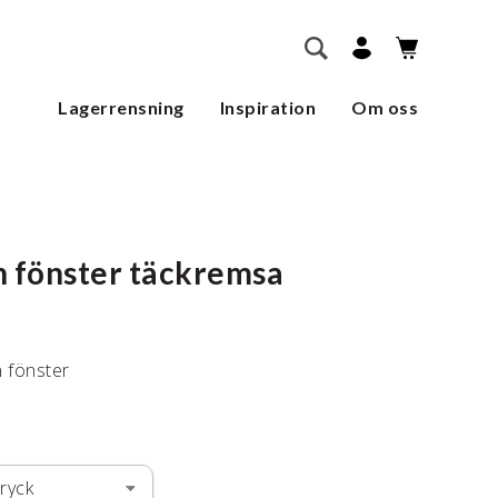
        SÖK    
Lagerrensning
Inspiration
Om oss
n fönster täckremsa
n fönster