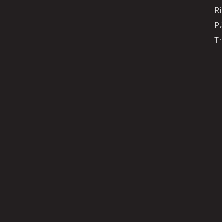
Ri
P
T