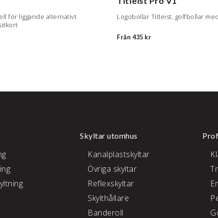
Titleist Pro V1
l för liggande alternativt
Logobollar Titleist, golfbollar med
itkort
Från
435 kr
Skyltar utomhus
Prof
ng
Kanalplastskyltar
K
ing
Övriga skyltar
T
yltning
Reflexskyltar
E
Skylthållare
P
e
Banderoll
G