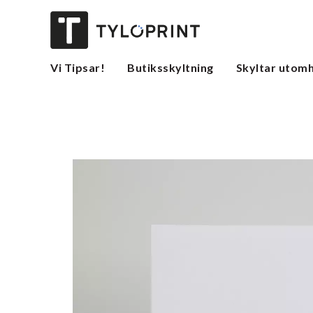
Vi Tipsar!
Butiksskyltning
Skyltar utom