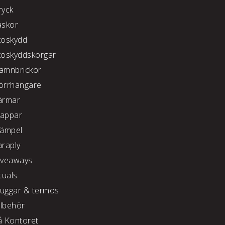
ryck
äskor
koskydd
koskyddskorgar
amnbrickor
örrhängare
ärmar
appar
tämpel
araply
iveaways
tuals
uggar & termos
llbehör
å Kontoret