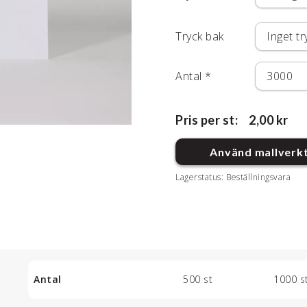
Tryck bak
Antal
*
Pris per st:
2,00 kr
Använd mallverk
Lagerstatus:
Beställningsvara
Antal
500 st
1000 s