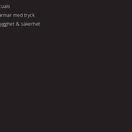
tuals
ärmar med tryck
rygghet & säkerhet