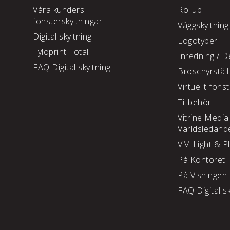
Våra kunders
Rollup
fönsterskyltningar
Väggskyltning
Digital skyltning
Logotyper
Tylöprint Total
Inredning /
De
FAQ Digital skyltning
Broschyrställ
Virtuellt föns
Tillbehör
Vitrine Media
Världsledand
VM Light & P
På Kontoret
På Visningen
FAQ Digital sk