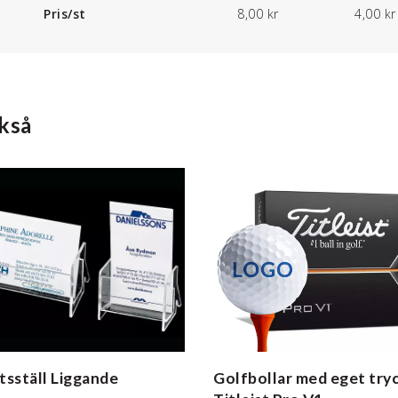
Pris/st
8,00 kr
4,00 kr
kså
tsställ
Liggande
Golfbollar med eget try