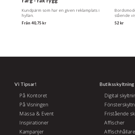
färg - rak rygg
Kundpärm som har en given reklamplats i
Bordsmodel
hyllan.
stående vis
Från
40,75 kr
52 kr
Vi Tipsar!
Butiksskyltning
På Kontoret
Digital skyltni
På Visningen
Fönsterskyltn
Mässa & Event
Fristående sk
Inspirationer
Affischer
Kampanjer
Affischhållar