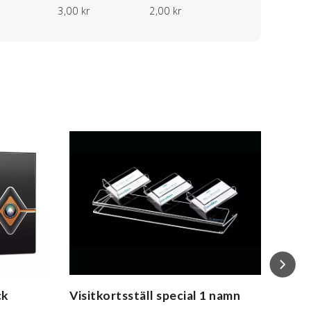
3,00 kr
2,00 kr
ck
Visitkortsställ special
1 namn
Visi