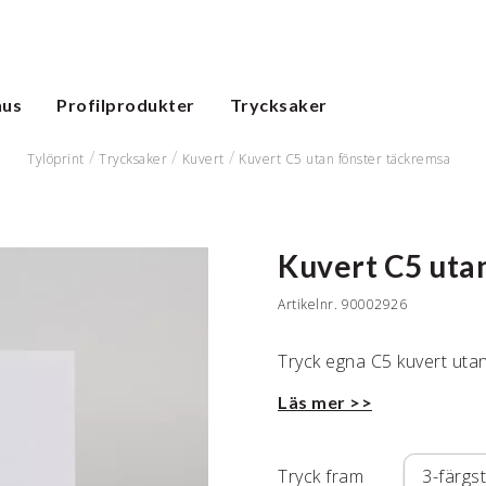
hus
Profilprodukter
Trycksaker
Tylöprint
Trycksaker
Kuvert
Kuvert C5 utan fönster täckremsa
Kuvert C5 uta
Artikelnr.
90002926
Tryck egna C5 kuvert uta
Läs mer >>
Tryck fram