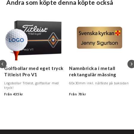
Andra som köpte denna köpte också
Golfbollar med eget tryck
Namnbricka i metall
Titleist Pro V1
rektangulär mässing
Logobollar Titleist, golfbollar med
60x30mm inkl. nålfäste på baksidan
tryck!
Från
435 kr
Från
78 kr