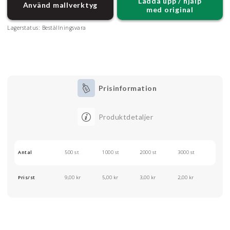
Ladda upp / hjälp
Använd mallverktyg
med original
Lagerstatus:
Beställningsvara
Prisinformation
Produktdetaljer
Antal
500 st
1000 st
2000 st
3000 st
Pris/st
9,00 kr
5,00 kr
3,00 kr
2,00 kr