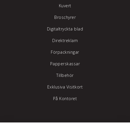
Kuvert
Broschyrer
Digitaltryckta blad
Direktreklam
Förpackningar
Papperskassar
Tillbehör
Exklusiva Visitkort
På Kontoret
Tylöprint AB – vi hjälper dig att synas