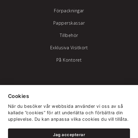
Förpackningar
Papperskassar
Tillbehör
Exklusiva Visitkort
På Kontoret
Tylöprint AB – vi hjälper dig att synas
Cookies
Telefon:
035-17 17 70
|
info@tyloprint.se
När du besöker vår webbsida använder vi oss av så
Gamledammvägen 11 302 41 Halmstad
kallade ”cookies” för att underlätta och förbättra din
upplevelse. Du kan anpassa vilka cookies du vill tillåta.
Jag accepterar