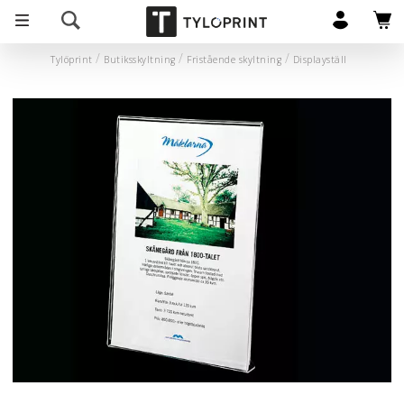
Tylöprint
Butiksskyltning
Fristående skyltning
Displayställ