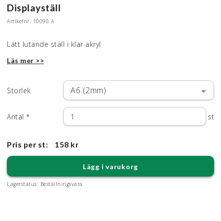
Displayställ
Artikelnr.
10090.A
Lätt lutande ställ i klar akryl
Läs mer >>
Storlek
Antal
*
st
Pris per st:
158 kr
Lägg i varukorg
Lagerstatus:
Beställningsvara