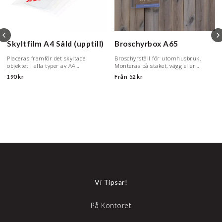
Skyltfilm A4
Såld (upptill)
Broschyrbox
A65
Placeras framför det skyltade
Broschyrställ för utomhusbruk.
objektet i alla typer av A4
Monteras på staket, vägg eller
objektsfickor.
benstativ.
190 kr
Från
52 kr
Vi Tipsar!
På Kontoret