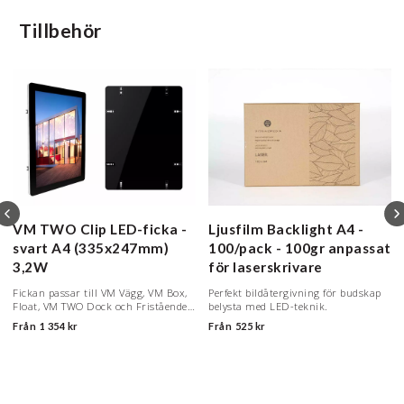
Tillbehör
VM TWO Clip LED-ficka -
Ljusfilm Backlight
A4 -
svart
A4 (335x247mm)
100/pack - 100gr anpassat
3,2W
för laserskrivare
Fickan passar till VM Vägg, VM Box,
Perfekt bildåtergivning för budskap
Float, VM TWO Dock och Fristående
belysta med LED-teknik.
VM Pyramid
Från
1 354 kr
Från
525 kr