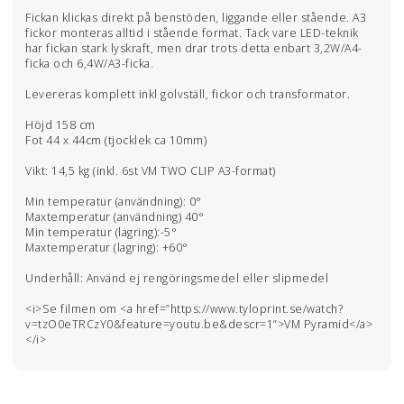
Fickan klickas direkt på benstöden, liggande eller stående. A3
fickor monteras alltid i stående format. Tack vare LED-teknik
har fickan stark lyskraft, men drar trots detta enbart 3,2W/A4-
ficka och 6,4W/A3-ficka.
Levereras komplett inkl golvställ, fickor och transformator.
Höjd 158 cm
Fot 44 x 44cm (tjocklek ca 10mm)
Vikt: 14,5 kg (inkl. 6st VM TWO CLIP A3-format)
Min temperatur (användning): 0°
Maxtemperatur (användning) 40°
Min temperatur (lagring):-5°
Maxtemperatur (lagring): +60°
Underhåll: Använd ej rengöringsmedel eller slipmedel
<i>Se filmen om <a href=”https://www.tyloprint.se/watch?
v=tzO0eTRCzY0&feature=youtu.be&descr=1”>VM Pyramid</a>
</i>