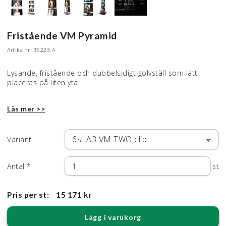
Fristående VM Pyramid
Artikelnr.
16223.A
Lysande, fristående och dubbelsidigt golvställ som lätt
placeras på liten yta.
Läs mer >>
Variant
Antal
*
st
Pris per st:
15 171 kr
Lägg i varukorg