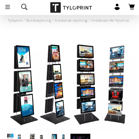
Tylöprint
Butiksskyltning
Fristående skyltning
Fristående VM Pyramid