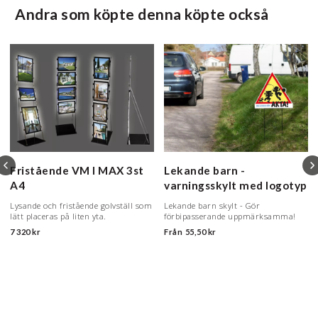
Andra som köpte denna köpte också
Fristående VM I MAX
3st
Lekande barn -
A4
varningsskylt med logotyp
Lysande och fristående golvställ som
Lekande barn skylt - Gör
lätt placeras på liten yta.
förbipasserande uppmärksamma!
7 320 kr
Från
55,50 kr