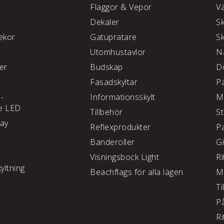
Flaggor & Vepor
V
Dekaler
S
kor
Gatupratare
S
Utomhustavlor
N
ter
Budskap
D
Fasadskyltar
P
 -
Informationsskylt
M
e LED
Tillbehör
S
lay
Reflexprodukter
P
Banderoller
G
Visningsbock Light
Ri
yltning
Beachflags för alla lägen
M
Ti
P
Ri