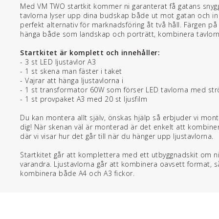
Med VM TWO startkit kommer ni garanterat få gatans snygg
tavlorna lyser upp dina budskap både ut mot gatan och in i 
perfekt alternativ för marknadsföring åt två håll. Färgen på 
hänga både som landskap och porträtt, kombinera tavlorn
Startkitet är komplett och innehåller:
- 3 st LED ljustavlor A3
- 1 st skena man fäster i taket
- Vajrar att hänga ljustavlorna i
- 1 st transformator 60W som förser LED tavlorna med st
- 1 st provpaket A3 med 20 st ljusfilm
Du kan montera allt själv, önskas hjälp så erbjuder vi mont
dig! När skenan väl är monterad är det enkelt att kombine
där vi visar hur det går till när du hänger upp ljustavlorna.
Startkitet går att komplettera med ett utbyggnadskit om 
varandra. Ljustavlorna går att kombinera oavsett format, s
kombinera både A4 och A3 fickor.