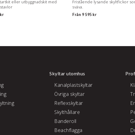
tartkit eller utbyggnadskit med
Fristående lysande skyltfickor so
stavlor
sväva.
kr
Från
9 595 kr
Skyltar utomhus
Prof
ng
Kanalplastskyltar
K
ing
Övriga skyltar
T
yltning
Reflexskyltar
E
Skylthållare
P
e
Banderoll
G
Beachflagga
D