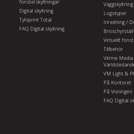
fönsterskyltningar
Väggskyltning
Digital skyltning
Logotyper
Tylöprint Total
Inredning /
De
FAQ Digital skyltning
Broschyrställ
Virtuellt föns
Tillbehör
Vitrine Media
Världsledand
VM Light & P
På Kontoret
På Visningen
FAQ Digital sk