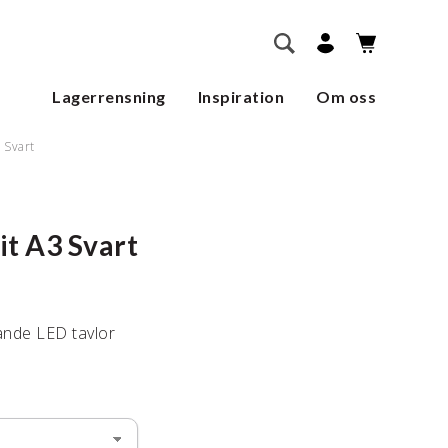
        SÖK    
Lagerrensning
Inspiration
Om oss
3 Svart
it A3 Svart
ande LED tavlor