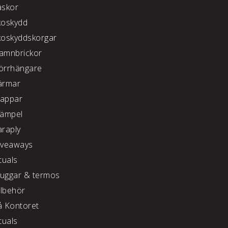
äskor
koskydd
koskyddskorgar
amnbrickor
örrhängare
ärmar
appar
tämpel
araply
iveaways
tuals
uggar & termos
llbehör
å Kontoret
tuals