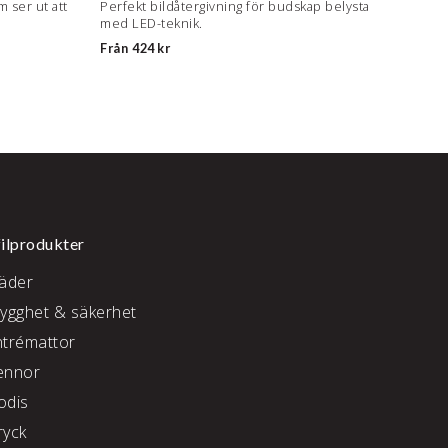
m ser ut att
Perfekt bildåtergivning för budskap belysta
med LED-teknik.
Från
424 kr
ilprodukter
läder
rygghet & säkerhet
ntrémattor
ennor
odis
ryck