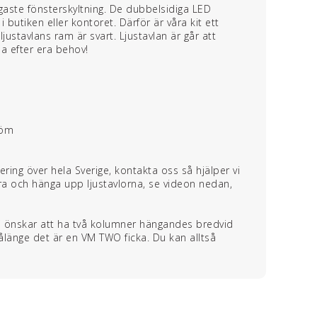
aste fönsterskyltning. De dubbelsidiga LED
butiken eller kontoret. Därför är våra kit ett
ljustavlans ram är svart. Ljustavlan är går att
a efter era behov!
röm
ering över hela Sverige, kontakta oss så hjälper vi
ra och hänga upp ljustavlorna, se videon nedan,
ni önskar att ha två kolumner hängandes bredvid
ålänge det är en VM TWO ficka. Du kan alltså