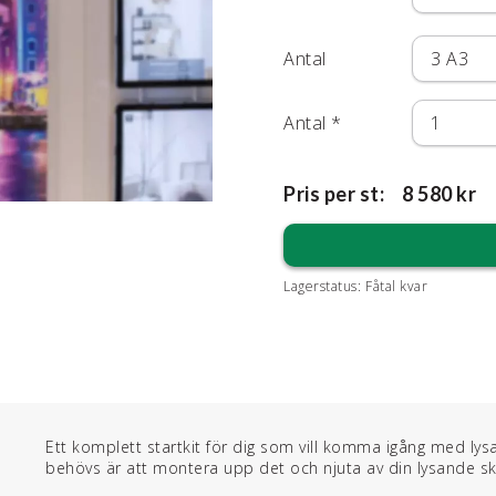
Antal
Antal
*
Pris per st:
8 580 kr
Lagerstatus:
Fåtal kvar
Ett komplett startkit för dig som vill komma igång med lys
behövs är att montera upp det och njuta av din lysande sky