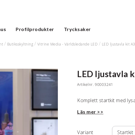
hus
Profilprodukter
Trycksaker
nt
Butiksskyltning
Vitrine Media - Världsledande LED
LED ljustavla kit A
LED ljustavla k
Artikelnr.
90003241
Komplett startkit med lys
Läs mer >>
Variant