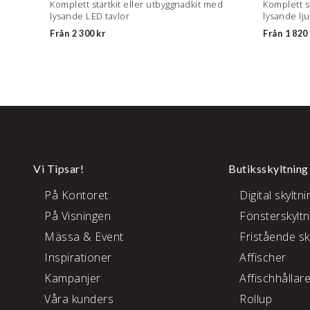
Komplett startkit eller utbyggnadkit med
Komplett s
lysande LED tavlor
lysande lju
Från
2 300 kr
Från
1 820 
Vi Tipsar!
Butiksskyltning
På Kontoret
Digital skyltni
På Visningen
Fönsterskyltn
Mässa & Event
Fristående sk
Inspirationer
Affischer
Kampanjer
Affischhållar
Våra kunders
Rollup