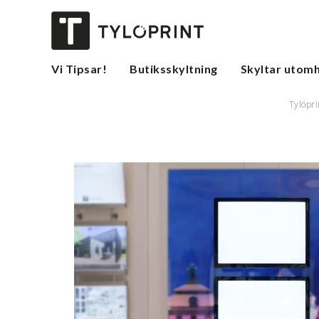
Vi Tipsar!
Butiksskyltning
Skyltar utom
Tylöpri