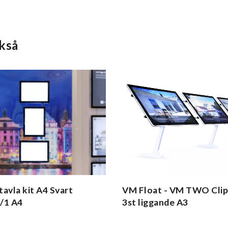
kså
tavla kit A4 Svart
VM Float - VM TWO Clip
t/1 A4
3st liggande A3