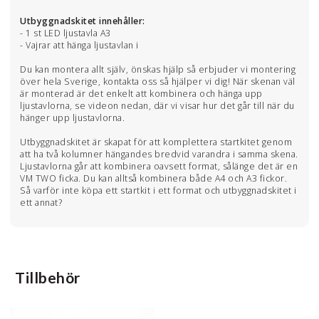
Utbyggnadskitet innehåller:
- 1 st LED ljustavla A3
- Vajrar att hänga ljustavlan i
Du kan montera allt själv, önskas hjälp så erbjuder vi montering
över hela Sverige, kontakta oss så hjälper vi dig! När skenan väl
är monterad är det enkelt att kombinera och hänga upp
ljustavlorna, se videon nedan, där vi visar hur det går till när du
hänger upp ljustavlorna.
Utbyggnadskitet är skapat för att komplettera startkitet genom
att ha två kolumner hängandes bredvid varandra i samma skena.
Ljustavlorna går att kombinera oavsett format, sålänge det är en
VM TWO ficka. Du kan alltså kombinera både A4 och A3 fickor.
Så varför inte köpa ett startkit i ett format och utbyggnadskitet i
ett annat?
Tillbehör