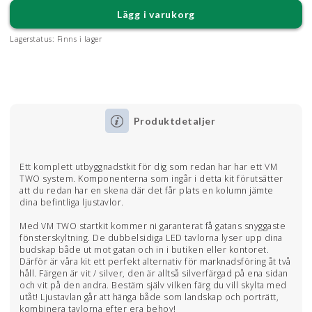
Lägg i varukorg
Lagerstatus:
Finns i lager
Produktdetaljer
Ett komplett utbyggnadstkit för dig som redan har har ett VM
TWO system. Komponenterna som ingår i detta kit förutsätter
att du redan har en skena där det får plats en kolumn jämte
dina befintliga ljustavlor.
Med VM TWO startkit kommer ni garanterat få gatans snyggaste
fönsterskyltning. De dubbelsidiga LED tavlorna lyser upp dina
budskap både ut mot gatan och in i butiken eller kontoret.
Därför är våra kit ett perfekt alternativ för marknadsföring åt två
håll. Färgen är vit / silver, den är alltså silverfärgad på ena sidan
och vit på den andra. Bestäm själv vilken färg du vill skylta med
utåt! Ljustavlan går att hänga både som landskap och porträtt,
kombinera tavlorna efter era behov!