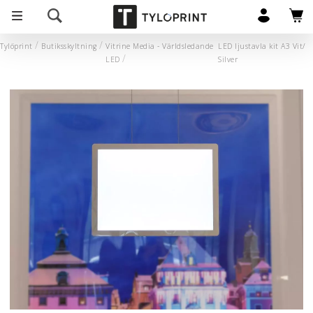
Tylöprint
Butiksskyltning
Vitrine Media - Världsledande
LED ljustavla kit A3 Vit/
LED
Silver