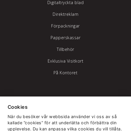
Digitaltryckta blad
Direktreklam
Förpackningar
Papperskassar
Tillbehör
Exklusiva Visitkort
På Kontoret
Tylöprint AB – vi hjälper dig att synas
Cookies
Telefon:
035-17 17 70
|
info@tyloprint.se
När du besöker vår webbsida använder vi oss av så
Gamledammvägen 11 302 41 Halmstad
kallade ”cookies” för att underlätta och förbättra din
upplevelse. Du kan anpassa vilka cookies du vill tillåta.