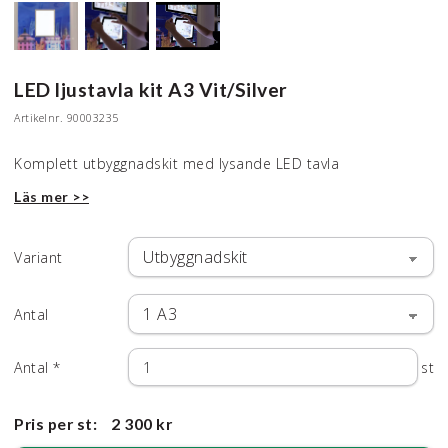
LED ljustavla kit A3 Vit/Silver
Artikelnr.
90003235
Komplett utbyggnadskit med lysande LED tavla
Läs mer >>
Variant
Antal
Antal
*
st
Pris per st:
2 300 kr